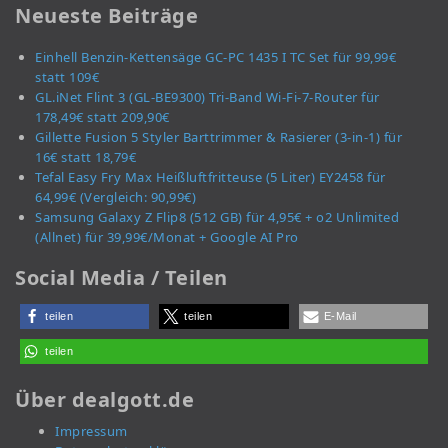
Neueste Beiträge
Einhell Benzin-Kettensäge GC-PC 1435 I TC Set für 99,99€
statt 109€
GL.iNet Flint 3 (GL-BE9300) Tri-Band Wi-Fi-7-Router für
178,49€ statt 209,90€
Gillette Fusion 5 Styler Barttrimmer & Rasierer (3-in-1) für
16€ statt 18,79€
Tefal Easy Fry Max Heißluftfritteuse (5 Liter) EY2458 für
64,99€ (Vergleich: 90,99€)
Samsung Galaxy Z Flip8 (512 GB) für 4,95€ + o2 Unlimited
(Allnet) für 39,99€/Monat + Google AI Pro
Social Media / Teilen
teilen
teilen
E-Mail
teilen
Über dealgott.de
Impressum