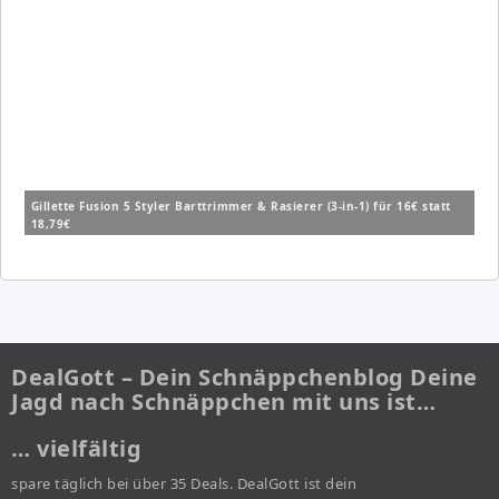
Gillette Fusion 5 Styler Barttrimmer & Rasierer (3-in-1) für 16€ statt
18,79€
DealGott – Dein Schnäppchenblog Deine
Jagd nach Schnäppchen mit uns ist…
… vielfältig
spare täglich bei über 35 Deals. DealGott ist dein