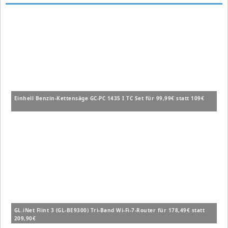
Einhell Benzin-Kettensäge GC-PC 1435 I TC Set für 99,99€ statt 109€
GL.iNet Flint 3 (GL-BE9300) Tri-Band Wi-Fi-7-Router für 178,49€ statt
209,90€