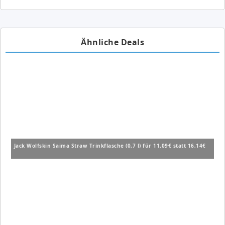
Ähnliche Deals
Jack Wolfskin Saima Straw Trinkflasche (0,7 l) für 11,09€ statt 16,14€