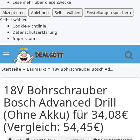
Lese mehr über diese Zwecke
Akzeptieren
Ablehnen
Selbst wählen
Einstellungen speichern
Selbst wählen
Cookie-Richtlinie
Datenschutzerklärung
Impressum
Startseite
Baumarkt
18V Bohrschrauber Bosch Advanced Drill (Ohne Akku) für 34,08€ (Vergleich: 54,45€)
18V Bohrschrauber
Bosch Advanced Drill
(Ohne Akku) für 34,08€
(Vergleich: 54,45€)
-37%
12. Februar 2023
| Anzeige
Keine Kommentare