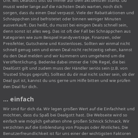
Uhr. Mit DealGott bist du immer auf dem aktuellsten Stand. Du
musst weder lange auf die nächsten Deals warten, noch dich
sorgen, dass du einen Deal verpasst. Viele der Rabattaktionen und
Schnäppchen sind befristetet oder binnen weniger Minuten
ausverkauft. Das heißt, du musst bei einigen Deals schnell sein,
denn sonst ist alles weg. Das ist oft der Fall bei Schnäppchen aus
Kategorien wie zum Beispiel Handyverträge, Finanzen, oder
Preisfehler, Gutscheine und Kostenloses. Sollten wir einmal nicht
schnell genug sein und einen Deal nicht rechtzeitig sehen, kannst
du den Deal melden und wir kümmern uns umgehend um die
Veröffentlichung. Bedenke dabei immer die 10% Regel, die bei
DealGott gilt und zudem muss der Händler seriös sein (z.B. von
Trusted Shops geprüft). Solltest du dir mal nicht sicher sein, ob der
Deal gut ist, kannst du uns gerne um Hilfe bitten und wie prüfen
den Deal für dich.
… einfach
Wir sind für dich da. Wir legen großen Wert auf die Einfachheit und
möchten, dass du Spaß bei Dealgott hast. Die Webseite wird so
einfach wie möglich gehalten ohne großen Schnick Schnack. Wir
verzichten auf die Einblendung von Popups oder Ähnliches. Die
Benutzerfreundlichkeit ist für uns einer der wichtigsten Faktoren