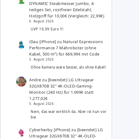
DYNAMIC Steakmesser Jumbo, 4-
teiliges Set, rostfreier Edelstahl,
Holzgriff für 10,00€ (Vergleich: 22,99€)
6. August 2026
UVP 19,99 Euro !!!
iDau [iPhone]
zu
Natural Expressions
Performance 7 Mähroboter (ohne
Kabel, 500 m²) für 669,99€ mit Code
5. August 2026
Ohne Kamera wäre besser, als ohne Kabel!
Andre
zu
[beendet] LG Ultragear
32GX870B 32″ 4K-OLED-Gaming-
Monitor (240 Hz) für 1.099€ statt
1.277,02€
5. August 2026
Nein, das war wirklich da. Aber ist nun vor
bei
Cyberherby [iPhone]
zu
[beendet] LG
Ultragear 32GX870B 32″ 4K-OLED-