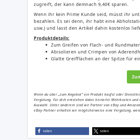
zugreift, der kann demnach 9,40€ sparen.
Wenn ihr kein Prime Kunde seid, müsst ihr unt
bezahlen. Es sei denn, ihr habt eine Abholsta
usw.) und lasst den Artikel dahin kostenlos lie
Produktdetails:
Zum Greifen von Flach- und Rundmateri
Abisolieren und Crimpen von Aderend
Glatte Greifflächen an der Spitze für 
Zu
Wenn du über „zum Angebot“ ein Produkt kaufst oder Dienstleis
Vergütung. Für dich entstehen dabei keinerlei Mehrkosten und 
Auswahl. Unter anderem sind wir Partner von eBay und Amazon. 
eBay-Partner erhalten wir möglicherweise eine Vergütung, wenn
teilen
teilen