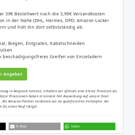
er 39€ Bestellwert noch die 3,99€ Versandkosten
tion in der Nähe (DHL, Hermes, DPD; Amazon Locker
fern und holt ihn dort selbstständig ab.
al, Biegen, Entgraten, Kabelschneiden
hülsen
ein beschädigungsfreies Greifen von Einzeladern
m Angebot
tung in Anspruch nimmst, erhalten wir oftmals eine kleine Provision als
diese Provisionen haben in keinem Fall Auswirkung auf unsere Deal-
Als Amazon-Partner verdienen wir an qualifizierten Verkäufen. Als
 Du einen Kauf tätigst.
E-Mail
teilen