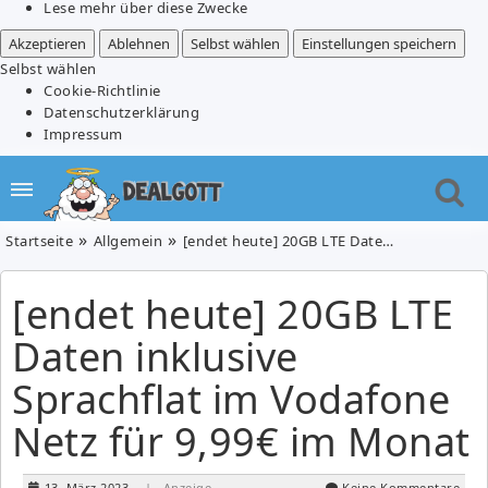
Lese mehr über diese Zwecke
Akzeptieren
Ablehnen
Selbst wählen
Einstellungen speichern
Selbst wählen
Cookie-Richtlinie
Datenschutzerklärung
Impressum
Startseite
Allgemein
[endet heute] 20GB LTE Daten inklusive Sprachflat im Vodafone Netz für 9,99€ im Monat
[endet heute] 20GB LTE
Daten inklusive
Sprachflat im Vodafone
Netz für 9,99€ im Monat
13. März 2023
| Anzeige
Keine Kommentare