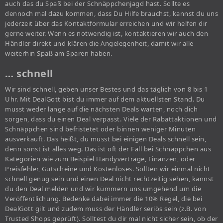
auch das du Spaß bei der Schnäppchenjagd hast. Sollte es
dennoch mal dazu kommen, dass Du Hilfe brauchst, kannst du uns
jederzeit über das Kontaktformular erreichen und wir helfen dir
gerne weiter. Wenn es notwendig ist, kontaktieren wir auch den
Händler direkt und klären die Angelegenheit, damit wir alle
weiterhin Spaß am Sparen haben.
… schnell
Wir sind schnell, geben unser Bestes und das täglich von 8 bis 1
Uhr. Mit DealGott bist du immer auf dem aktuellsten Stand. Du
musst weder lange auf die nächsten Deals warten, noch dich
sorgen, dass du einen Deal verpasst. Viele der Rabattaktionen und
Schnäppchen sind befristetet oder binnen weniger Minuten
ausverkauft. Das heißt, du musst bei einigen Deals schnell sein,
denn sonst ist alles weg. Das ist oft der Fall bei Schnäppchen aus
Kategorien wie zum Beispiel Handyverträge, Finanzen, oder
Preisfehler, Gutscheine und Kostenloses. Sollten wir einmal nicht
schnell genug sein und einen Deal nicht rechtzeitig sehen, kannst
du den Deal melden und wir kümmern uns umgehend um die
Veröffentlichung. Bedenke dabei immer die 10% Regel, die bei
DealGott gilt und zudem muss der Händler seriös sein (z.B. von
Trusted Shops geprüft). Solltest du dir mal nicht sicher sein, ob der