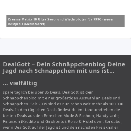
Dreame Matrix 10 Ultra Saug- und Wischroboter für 799€ - neuer
Bestpreis (MediaMarkt)
DealGott – Dein Schnäppchenblog Deine
Jagd nach Schnäppchen mit uns ist…
… vielfältig
spare täglich bei über 35 Deals. DealGott ist dein
Schnäppchenblog mit einer großartigen Auswahl an Deals und
Schnäppchen. Seit 2009 sind es nun schon weit mehr als 100.000
Deals. In den täglichen Deals findest du im Handumdrehen die
besten Deals aus den Bereichen Mode & Fashion, Handytarife,
Finanzen (Kredite und Girokonto), Reise & Hotel uvm. Sei dabei,
wenn DealGott auf der Jagd ist und den nächsten Preisknaller