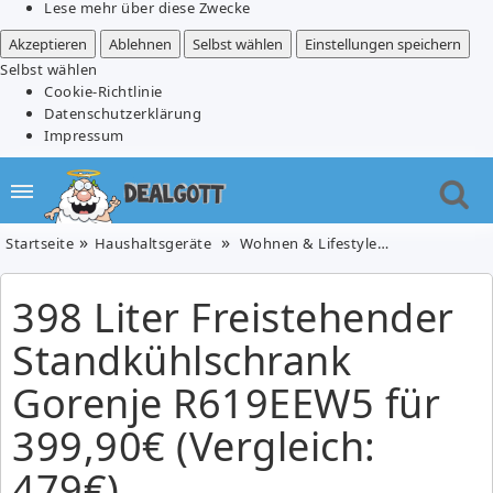
Lese mehr über diese Zwecke
Akzeptieren
Ablehnen
Selbst wählen
Einstellungen speichern
Selbst wählen
Cookie-Richtlinie
Datenschutzerklärung
Impressum
Startseite
Haushaltsgeräte
Wohnen & Lifestyle
398 Liter Fre
398 Liter Freistehender
Standkühlschrank
Gorenje R619EEW5 für
399,90€ (Vergleich:
479€)