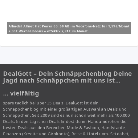
Allmobil Allnet Flat Power 60: 60 GB im Vodafone-Netz für 9,99€/Monat
+ 50€ Wechselbonus = effektiv 7,91€ im Monat
DealGott – Dein Schnäppchenblog Deine
Jagd nach Schnäppchen mit uns ist…
… vielfältig
spare täglich bei über 35 Deals. DealGott ist dein
Schnäppchenblog mit einer großartigen Auswahl an Deals und
Schnäppchen. Seit 2009 sind es nun schon weit mehr als 100.000
Deals. In den täglichen Deals findest du im Handumdrehen die
besten Deals aus den Bereichen Mode & Fashion, Handytarife,
Finanzen (Kredite und Girokonto), Reise & Hotel uvm. Sei dabei,