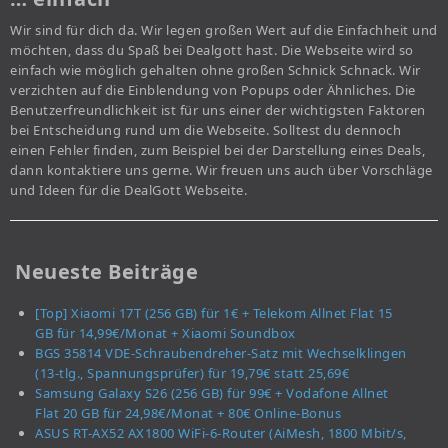
Wir sind für dich da. Wir legen großen Wert auf die Einfachheit und
möchten, dass du Spaß bei Dealgott hast. Die Webseite wird so
einfach wie möglich gehalten ohne großen Schnick Schnack. Wir
verzichten auf die Einblendung von Popups oder Ähnliches. Die
Benutzerfreundlichkeit ist für uns einer der wichtigsten Faktoren
bei Entscheidung rund um die Webseite. Solltest du dennoch
einen Fehler finden, zum Beispiel bei der Darstellung eines Deals,
dann kontaktiere uns gerne. Wir freuen uns auch über Vorschläge
und Ideen für die DealGott Webseite.
Neueste Beiträge
[Top] Xiaomi 17T (256 GB) für 1€ + Telekom Allnet Flat 15
GB für 14,99€/Monat + Xiaomi Soundbox
BGS 35814 VDE-Schraubendreher-Satz mit Wechselklingen
(13-tlg., Spannungsprüfer) für 19,79€ statt 25,69€
Samsung Galaxy S26 (256 GB) für 99€ + Vodafone Allnet
Flat 20 GB für 24,98€/Monat + 80€ Online-Bonus
ASUS RT-AX52 AX1800 WiFi-6-Router (AiMesh, 1800 Mbit/s,