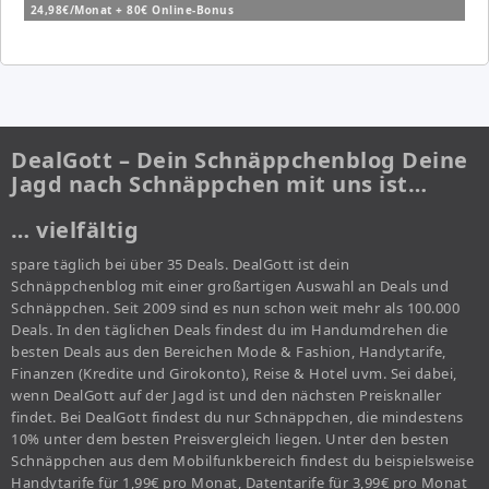
24,98€/Monat + 80€ Online-Bonus
DealGott – Dein Schnäppchenblog Deine
Jagd nach Schnäppchen mit uns ist…
… vielfältig
spare täglich bei über 35 Deals. DealGott ist dein
Schnäppchenblog mit einer großartigen Auswahl an Deals und
Schnäppchen. Seit 2009 sind es nun schon weit mehr als 100.000
Deals. In den täglichen Deals findest du im Handumdrehen die
besten Deals aus den Bereichen Mode & Fashion, Handytarife,
Finanzen (Kredite und Girokonto), Reise & Hotel uvm. Sei dabei,
wenn DealGott auf der Jagd ist und den nächsten Preisknaller
findet. Bei DealGott findest du nur Schnäppchen, die mindestens
10% unter dem besten Preisvergleich liegen. Unter den besten
Schnäppchen aus dem Mobilfunkbereich findest du beispielsweise
Handytarife für 1,99€ pro Monat, Datentarife für 3,99€ pro Monat