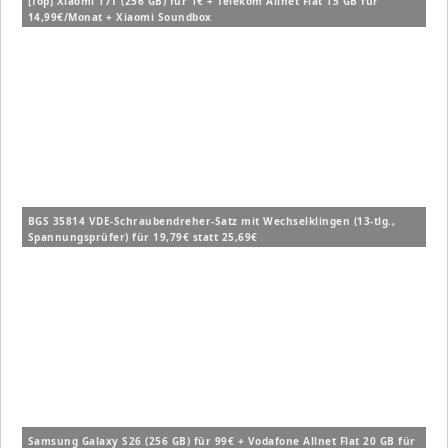
[Top] Xiaomi 17T (256 GB) für 1€ + Telekom Allnet Flat 15 GB für
14,99€/Monat + Xiaomi Soundbox
BGS 35814 VDE-Schraubendreher-Satz mit Wechselklingen (13-tlg.,
Spannungsprüfer) für 19,79€ statt 25,69€
Samsung Galaxy S26 (256 GB) für 99€ + Vodafone Allnet Flat 20 GB für