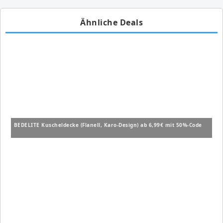
Ähnliche Deals
BEDELITE Kuscheldecke (Flanell, Karo-Design) ab 6,99€ mit 50%-Code