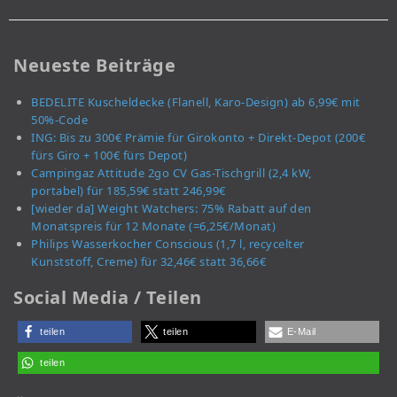
Neueste Beiträge
BEDELITE Kuscheldecke (Flanell, Karo-Design) ab 6,99€ mit
50%-Code
ING: Bis zu 300€ Prämie für Girokonto + Direkt-Depot (200€
fürs Giro + 100€ fürs Depot)
Campingaz Attitude 2go CV Gas-Tischgrill (2,4 kW,
portabel) für 185,59€ statt 246,99€
[wieder da] Weight Watchers: 75% Rabatt auf den
Monatspreis für 12 Monate (=6,25€/Monat)
Philips Wasserkocher Conscious (1,7 l, recycelter
Kunststoff, Creme) für 32,46€ statt 36,66€
Social Media / Teilen
teilen
teilen
E-Mail
teilen