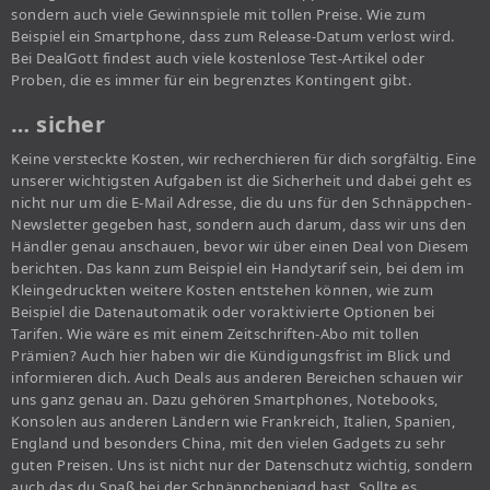
sondern auch viele Gewinnspiele mit tollen Preise. Wie zum
Beispiel ein Smartphone, dass zum Release-Datum verlost wird.
Bei DealGott findest auch viele kostenlose Test-Artikel oder
Proben, die es immer für ein begrenztes Kontingent gibt.
… sicher
Keine versteckte Kosten, wir recherchieren für dich sorgfältig. Eine
unserer wichtigsten Aufgaben ist die Sicherheit und dabei geht es
nicht nur um die E-Mail Adresse, die du uns für den Schnäppchen-
Newsletter gegeben hast, sondern auch darum, dass wir uns den
Händler genau anschauen, bevor wir über einen Deal von Diesem
berichten. Das kann zum Beispiel ein Handytarif sein, bei dem im
Kleingedruckten weitere Kosten entstehen können, wie zum
Beispiel die Datenautomatik oder voraktivierte Optionen bei
Tarifen. Wie wäre es mit einem Zeitschriften-Abo mit tollen
Prämien? Auch hier haben wir die Kündigungsfrist im Blick und
informieren dich. Auch Deals aus anderen Bereichen schauen wir
uns ganz genau an. Dazu gehören Smartphones, Notebooks,
Konsolen aus anderen Ländern wie Frankreich, Italien, Spanien,
England und besonders China, mit den vielen Gadgets zu sehr
guten Preisen. Uns ist nicht nur der Datenschutz wichtig, sondern
auch das du Spaß bei der Schnäppchenjagd hast. Sollte es