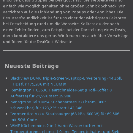
möchten, dass du Spaß bei Dealgott hast. Die Webseite wird so
einfach wie möglich gehalten ohne großen Schnick Schnack. Wir
verzichten auf die Einblendung von Popups oder Ähnliches. Die
Benutzerfreundlichkeit ist für uns einer der wichtigsten Faktoren
bei Entscheidung rund um die Webseite. Solltest du dennoch
einen Fehler finden, zum Beispiel bei der Darstellung eines Deals,
dann kontaktiere uns gerne. Wir freuen uns auch über Vorschläge
und Ideen für die DealGott Webseite.
Neueste Beiträge
Blackview DCM6 Triple-Screen-Laptop-Erweiterung (14 Zoll,
FHD) für 175,20€ mit NEUMIX
Remington HC363C Haarschneider-Set (Profi-Koffer, 8
Aufsätze) für 21,99€ statt 29,98€
hansgrohe Talis M54 Küchenarmatur (Chrom, 360°
schwenkbar) für 123,23€ statt 142,34€
Ivormentico Akku-Staubsauger (68 kPa, 600 W) für 69,50€
mit 50%-Code
WMF Küchenminis 2 in 1 Vario Wasserkocher mit
Temperatureinstellung, 1,0l, mit Teebeutelhalter und Sieb