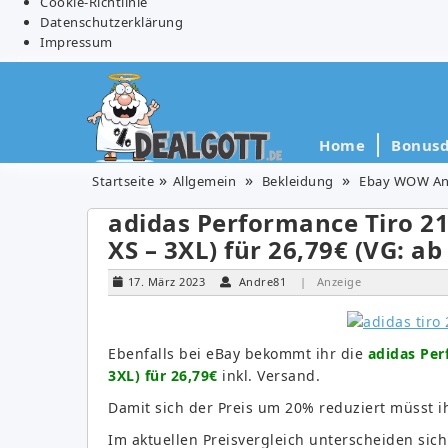
Cookie-Richtlinie
Datenschutzerklärung
Impressum
Home
Bonusd
Startseite
Allgemein
Bekleidung
Ebay WOW An
adidas Performance Tiro 21
XS – 3XL) für 26,79€ (VG: ab
17. März 2023
Andre81
| Anzeige
Ebenfalls bei eBay bekommt ihr die
adidas Per
3XL) für 26,79€
inkl. Versand.
Damit sich der Preis um 20% reduziert müsst 
Im aktuellen Preisvergleich unterscheiden sic