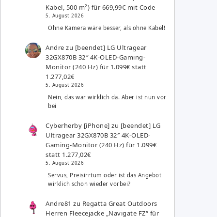
Kabel, 500 m²) für 669,99€ mit Code
5. August 2026
Ohne Kamera wäre besser, als ohne Kabel!
Andre
zu
[beendet] LG Ultragear
32GX870B 32″ 4K-OLED-Gaming-
Monitor (240 Hz) für 1.099€ statt
1.277,02€
5. August 2026
Nein, das war wirklich da. Aber ist nun vor
bei
Cyberherby [iPhone]
zu
[beendet] LG
Ultragear 32GX870B 32″ 4K-OLED-
Gaming-Monitor (240 Hz) für 1.099€
statt 1.277,02€
5. August 2026
Servus, Preisirrtum oder ist das Angebot
wirklich schon wieder vorbei?
Andre81
zu
Regatta Great Outdoors
Herren Fleecejacke „Navigate FZ“ für