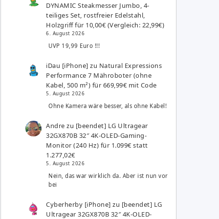
DYNAMIC Steakmesser Jumbo, 4-
teiliges Set, rostfreier Edelstahl,
Holzgriff für 10,00€ (Vergleich: 22,99€)
6. August 2026
UVP 19,99 Euro !!!
iDau [iPhone]
zu
Natural Expressions
Performance 7 Mähroboter (ohne
Kabel, 500 m²) für 669,99€ mit Code
5. August 2026
Ohne Kamera wäre besser, als ohne Kabel!
Andre
zu
[beendet] LG Ultragear
32GX870B 32″ 4K-OLED-Gaming-
Monitor (240 Hz) für 1.099€ statt
1.277,02€
5. August 2026
Nein, das war wirklich da. Aber ist nun vor
bei
Cyberherby [iPhone]
zu
[beendet] LG
Ultragear 32GX870B 32″ 4K-OLED-