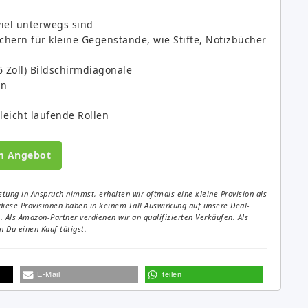
 viel unterwegs sind
chern für kleine Gegenstände, wie Stifte, Notizbücher
6 Zoll) Bildschirmdiagonale
gn
leicht laufende Rollen
m Angebot
tung in Anspruch nimmst, erhalten wir oftmals eine kleine Provision als
diese Provisionen haben in keinem Fall Auswirkung auf unsere Deal-
Als Amazon-Partner verdienen wir an qualifizierten Verkäufen. Als
 Du einen Kauf tätigst.
E-Mail
teilen