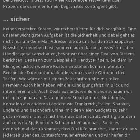
Bei DealGott findest auch viele kostenlose Test-Artikel oder
Proben, die es immer für ein begrenztes Kontingent gibt.
… sicher
Keine versteckte Kosten, wir recherchieren für dich sorgfältig. Eine
unserer wichtigsten Aufgaben ist die Sicherheit und dabei geht es
nicht nur um die E-Mail Adresse, die du uns für den Schnäppchen-
Newsletter gegeben hast, sondern auch darum, dass wir uns den
Händler genau anschauen, bevor wir über einen Deal von Diesem
berichten. Das kann zum Beispiel ein Handytarif sein, bei dem im
Kleingedruckten weitere Kosten entstehen können, wie zum
Beispiel die Datenautomatik oder voraktivierte Optionen bei
Tarifen. Wie wäre es mit einem Zeitschriften-Abo mit tollen
Prämien? Auch hier haben wir die Kündigungsfrist im Blick und
informieren dich. Auch Deals aus anderen Bereichen schauen wir
uns ganz genau an. Dazu gehören Smartphones, Notebooks,
Konsolen aus anderen Ländern wie Frankreich, Italien, Spanien,
England und besonders China, mit den vielen Gadgets zu sehr
guten Preisen. Uns ist nicht nur der Datenschutz wichtig, sondern
auch das du Spaß bei der Schnäppchenjagd hast. Sollte es
dennoch mal dazu kommen, dass Du Hilfe brauchst, kannst du uns
jederzeit über das Kontaktformular erreichen und wir helfen dir