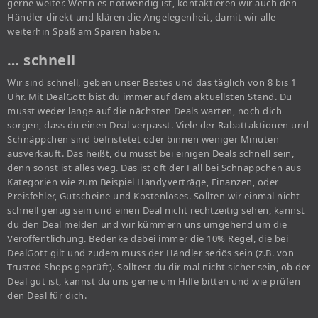
gerne weiter. Wenn es notwendig ist, kontaktieren wir auch den
Händler direkt und klären die Angelegenheit, damit wir alle
weiterhin Spaß am Sparen haben.
… schnell
Wir sind schnell, geben unser Bestes und das täglich von 8 bis 1
Uhr. Mit DealGott bist du immer auf dem aktuellsten Stand. Du
musst weder lange auf die nächsten Deals warten, noch dich
sorgen, dass du einen Deal verpasst. Viele der Rabattaktionen und
Schnäppchen sind befristetet oder binnen weniger Minuten
ausverkauft. Das heißt, du musst bei einigen Deals schnell sein,
denn sonst ist alles weg. Das ist oft der Fall bei Schnäppchen aus
Kategorien wie zum Beispiel Handyverträge, Finanzen, oder
Preisfehler, Gutscheine und Kostenloses. Sollten wir einmal nicht
schnell genug sein und einen Deal nicht rechtzeitig sehen, kannst
du den Deal melden und wir kümmern uns umgehend um die
Veröffentlichung. Bedenke dabei immer die 10% Regel, die bei
DealGott gilt und zudem muss der Händler seriös sein (z.B. von
Trusted Shops geprüft). Solltest du dir mal nicht sicher sein, ob der
Deal gut ist, kannst du uns gerne um Hilfe bitten und wie prüfen
den Deal für dich.