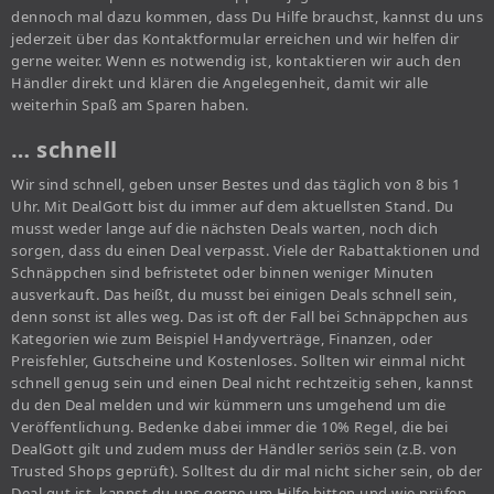
dennoch mal dazu kommen, dass Du Hilfe brauchst, kannst du uns
jederzeit über das Kontaktformular erreichen und wir helfen dir
gerne weiter. Wenn es notwendig ist, kontaktieren wir auch den
Händler direkt und klären die Angelegenheit, damit wir alle
weiterhin Spaß am Sparen haben.
… schnell
Wir sind schnell, geben unser Bestes und das täglich von 8 bis 1
Uhr. Mit DealGott bist du immer auf dem aktuellsten Stand. Du
musst weder lange auf die nächsten Deals warten, noch dich
sorgen, dass du einen Deal verpasst. Viele der Rabattaktionen und
Schnäppchen sind befristetet oder binnen weniger Minuten
ausverkauft. Das heißt, du musst bei einigen Deals schnell sein,
denn sonst ist alles weg. Das ist oft der Fall bei Schnäppchen aus
Kategorien wie zum Beispiel Handyverträge, Finanzen, oder
Preisfehler, Gutscheine und Kostenloses. Sollten wir einmal nicht
schnell genug sein und einen Deal nicht rechtzeitig sehen, kannst
du den Deal melden und wir kümmern uns umgehend um die
Veröffentlichung. Bedenke dabei immer die 10% Regel, die bei
DealGott gilt und zudem muss der Händler seriös sein (z.B. von
Trusted Shops geprüft). Solltest du dir mal nicht sicher sein, ob der
Deal gut ist, kannst du uns gerne um Hilfe bitten und wie prüfen