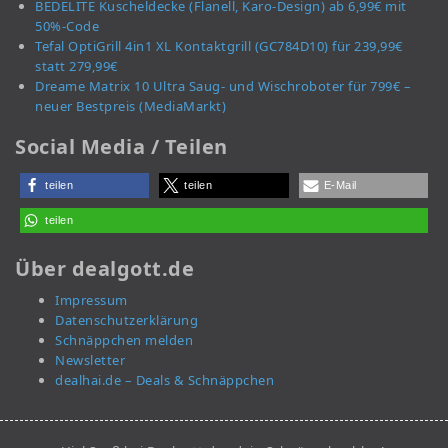
BEDELITE Kuscheldecke (Flanell, Karo-Design) ab 6,99€ mit
50%-Code
Tefal OptiGrill 4in1 XL Kontaktgrill (GC784D10) für 239,99€
statt 279,99€
Dreame Matrix 10 Ultra Saug- und Wischroboter für 799€ –
neuer Bestpreis (MediaMarkt)
Social Media / Teilen
teilen
teilen
E-Mail
teilen
Über dealgott.de
Impressum
Datenschutzerklärung
Schnäppchen melden
Newsletter
dealhai.de – Deals & Schnäppchen