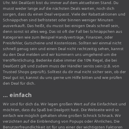
Uhr. Mit DealGott bist du immer auf dem aktuellsten Stand. Du
musst weder lange auf die nächsten Deals warten, noch dich
sorgen, dass du einen Deal verpasst. Viele der Rabattaktionen und
Schnäppchen sind befristetet oder binnen weniger Minuten
ausverkauft. Das heißt, du musst bei einigen Deals schnell sein,
denn sonst ist alles weg. Das ist oft der Fall bei Schnäppchen aus
Kategorien wie zum Beispiel Handyverträge, Finanzen, oder
Preisfehler, Gutscheine und Kostenloses. Sollten wir einmal nicht
schnell genug sein und einen Deal nicht rechtzeitig sehen, kannst
du den Deal melden und wir kümmern uns umgehend um die
Veröffentlichung. Bedenke dabei immer die 10% Regel, die bei
DealGott gilt und zudem muss der Händler seriös sein (z.B. von
Trusted Shops geprüft). Solltest du dir mal nicht sicher sein, ob der
Deal gut ist, kannst du uns gerne um Hilfe bitten und wie prüfen
den Deal für dich.
… einfach
Wir sind für dich da. Wir legen großen Wert auf die Einfachheit und
möchten, dass du Spaß bei Dealgott hast. Die Webseite wird so
einfach wie möglich gehalten ohne großen Schnick Schnack. Wir
verzichten auf die Einblendung von Popups oder Ähnliches. Die
Benutzerfreundlichkeit ist für uns einer der wichtigsten Faktoren