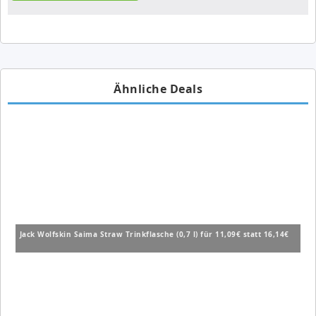
Ähnliche Deals
Jack Wolfskin Saima Straw Trinkflasche (0,7 l) für 11,09€ statt 16,14€