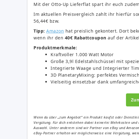
Mit der Otto-Up Lieferflat spart ihr euch zude
Im aktuellen Preisvergleich zahlt ihr hierfür s
56,44€ bzw.
Tipp:
Amazon
hat preislich gekontert. Dort be
wenn ihr den
40€ Rabattcoupon
auf der Artikel
Produktmerkmale:
Kraftvoller 1.000 Watt Motor
Große 3,9l Edelstahlschüssel mit spezi
Integrierte Waage und Integrierter Tim
3D PlanetaryMixing: perfektes Vermisc
Vielseitig einsetzbar dank umfangrei
Zu
Wenn du über „zum Angebot“ ein Produkt kaufst oder Dienstleis
Vergütung. Für dich entstehen dabei keinerlei Mehrkosten und 
Auswahl. Unter anderem sind wir Partner von eBay und Amazon. 
eBay-Partner erhalten wir möglicherweise eine Vergütung, wenn