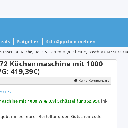
eals
Ratgeber
Schnäppchen melden
& Essen
Küche, Haus & Garten
[nur heute] Bosch MUM5XL72 Küchenm
72 Küchenmaschine mit 1000
VG: 419,39€)
Keine Kommentare
chine mit 1000 W & 3,9l Schüssel für 362,95€
inkl.
gebt ihr bei eurer Bestellung den Gutscheincode