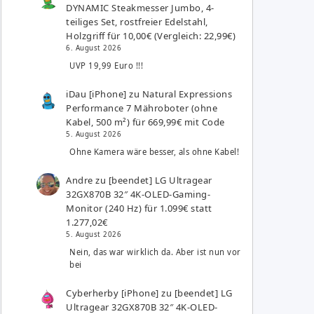
DYNAMIC Steakmesser Jumbo, 4-
teiliges Set, rostfreier Edelstahl,
Holzgriff für 10,00€ (Vergleich: 22,99€)
6. August 2026
UVP 19,99 Euro !!!
iDau [iPhone]
zu
Natural Expressions
Performance 7 Mähroboter (ohne
Kabel, 500 m²) für 669,99€ mit Code
5. August 2026
Ohne Kamera wäre besser, als ohne Kabel!
Andre
zu
[beendet] LG Ultragear
32GX870B 32″ 4K-OLED-Gaming-
Monitor (240 Hz) für 1.099€ statt
1.277,02€
5. August 2026
Nein, das war wirklich da. Aber ist nun vor
bei
Cyberherby [iPhone]
zu
[beendet] LG
Ultragear 32GX870B 32″ 4K-OLED-