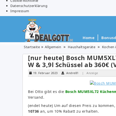
Cookie-Richtlinie
Datenschutzerklärung
Impressum
Home
Bonusd
Startseite
Allgemein
Haushaltsgeräte
Kochen 
[nur heute] Bosch MUM5XL
W & 3,9l Schüssel ab 360€ (
19. Februar 2023
Andre81
| Anzeige
Bei Otto gibt es die
Bosch MUM5XL72 Küchenmas
Versand.
(endet heute) Um auf diesen Preis zu kommen, 
10736
an, um 10% Rabatt zu erhalten.