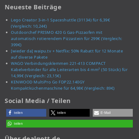
Neueste Beiträge
Lego Creator 3-in-1 Spaceshuttle (31134) für 6,39€
(Vergleich: 10,24€)
Outdoorchef PRISMO 420 G Gas-Pizzaofen mit
automatisch rotierendem Pizzastein für 299€ (Vergleich:
399€)
[wieder da] waipu.tv + Netflix: 50% Rabatt für 12 Monate
auf diverse Pakete
WAGO Verbindungsklemmen 221-413 COMPACT
Kabelverbinder für alle Leiterarten bis 4 mm² (50 Stück) für
14,99€ (Vergleich: 23,15€)
KENWOOD MultiPro Go FDP22.140GY
Kompaktküchenmaschine für 64,98€ (Vergleich: 89€)
Social Media / Teilen
teilen
teilen
E-Mail
teilen
Über dealgott.de