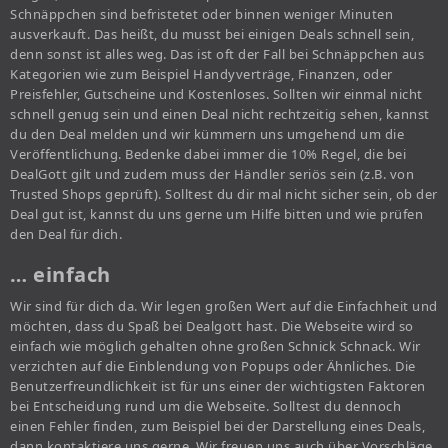
Schnäppchen sind befristetet oder binnen weniger Minuten
ausverkauft. Das heißt, du musst bei einigen Deals schnell sein,
denn sonst ist alles weg. Das ist oft der Fall bei Schnäppchen aus
Kategorien wie zum Beispiel Handyverträge, Finanzen, oder
Preisfehler, Gutscheine und Kostenloses. Sollten wir einmal nicht
schnell genug sein und einen Deal nicht rechtzeitig sehen, kannst
du den Deal melden und wir kümmern uns umgehend um die
Veröffentlichung. Bedenke dabei immer die 10% Regel, die bei
DealGott gilt und zudem muss der Händler seriös sein (z.B. von
Trusted Shops geprüft). Solltest du dir mal nicht sicher sein, ob der
Deal gut ist, kannst du uns gerne um Hilfe bitten und wie prüfen
den Deal für dich.
… einfach
Wir sind für dich da. Wir legen großen Wert auf die Einfachheit und
möchten, dass du Spaß bei Dealgott hast. Die Webseite wird so
einfach wie möglich gehalten ohne großen Schnick Schnack. Wir
verzichten auf die Einblendung von Popups oder Ähnliches. Die
Benutzerfreundlichkeit ist für uns einer der wichtigsten Faktoren
bei Entscheidung rund um die Webseite. Solltest du dennoch
einen Fehler finden, zum Beispiel bei der Darstellung eines Deals,
dann kontaktiere uns gerne. Wir freuen uns auch über Vorschläge