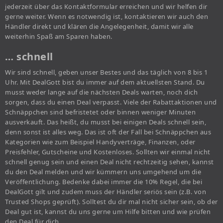
jederzeit über das Kontaktformular erreichen und wir helfen dir
gerne weiter. Wenn es notwendig ist, kontaktieren wir auch den
Händler direkt und klären die Angelegenheit, damit wir alle
weiterhin Spaß am Sparen haben.
… schnell
Wir sind schnell, geben unser Bestes und das täglich von 8 bis 1
Uhr. Mit DealGott bist du immer auf dem aktuellsten Stand. Du
musst weder lange auf die nächsten Deals warten, noch dich
sorgen, dass du einen Deal verpasst. Viele der Rabattaktionen und
Schnäppchen sind befristetet oder binnen weniger Minuten
ausverkauft. Das heißt, du musst bei einigen Deals schnell sein,
denn sonst ist alles weg. Das ist oft der Fall bei Schnäppchen aus
Kategorien wie zum Beispiel Handyverträge, Finanzen, oder
Preisfehler, Gutscheine und Kostenloses. Sollten wir einmal nicht
schnell genug sein und einen Deal nicht rechtzeitig sehen, kannst
du den Deal melden und wir kümmern uns umgehend um die
Veröffentlichung. Bedenke dabei immer die 10% Regel, die bei
DealGott gilt und zudem muss der Händler seriös sein (z.B. von
Trusted Shops geprüft). Solltest du dir mal nicht sicher sein, ob der
Deal gut ist, kannst du uns gerne um Hilfe bitten und wie prüfen
den Deal für dich.