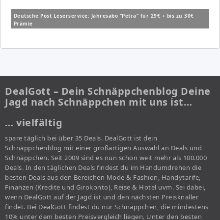
Deutsche Post Leserservice: Jahresabo “Petra” für 29€ + bis zu 30€
Prämie
DealGott – Dein Schnäppchenblog Deine
Jagd nach Schnäppchen mit uns ist…
… vielfältig
spare täglich bei über 35 Deals. DealGott ist dein
Schnäppchenblog mit einer großartigen Auswahl an Deals und
Schnäppchen. Seit 2009 sind es nun schon weit mehr als 100.000
Deals. In den täglichen Deals findest du im Handumdrehen die
besten Deals aus den Bereichen Mode & Fashion, Handytarife,
Finanzen (Kredite und Girokonto), Reise & Hotel uvm. Sei dabei,
wenn DealGott auf der Jagd ist und den nächsten Preisknaller
findet. Bei DealGott findest du nur Schnäppchen, die mindestens
10% unter dem besten Preisvergleich liegen. Unter den besten