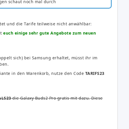
gen schaut noch mal durch
tet und die Tarife teilweise nicht anwählbar:
et
euch einige sehr gute Angebote zum neuen
ppelt sich) bei Samsung erhaltet, müsst ihr im
ben.
ariante in den Warenkorb, nutze den Code
TARIFS23
ALS23
die Galaxy Buds2 Pro gratis mit dazu. Diese