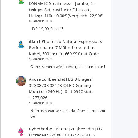
DYNAMIC Steakmesser Jumbo, 4-
teiliges Set, rostfreier Edelstahl,
Holzgriff für 10,00€ (Vergleich: 22,99€)
6. August 2026
UVP 19,99 Euro !!!
iDau [iPhone]
zu
Natural Expressions
Performance 7 Mähroboter (ohne
Kabel, 500 m²) für 669,99€ mit Code
5. August 2026
Ohne Kamera wäre besser, als ohne Kabel!
Andre
zu
[beendet] LG Ultragear
32GX870B 32″ 4K-OLED-Gaming-
Monitor (240 Hz) für 1.099€ statt
1.277,02€
5. August 2026
Nein, das war wirklich da. Aber ist nun vor
bei
Cyberherby [iPhone]
zu
[beendet] LG
Ultragear 32GX870B 32″ 4K-OLED-