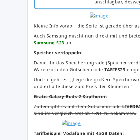
unschlagbar, deswe
Kleine Info vorab – die Seite ist gerade überlas
Auch Samsung mischt nun direkt mit und biet
Samsung S23
an.
Speicher verdoppeln:
Damit ihr das Speicherupgrade (Speicher verdo
Warenkorb den Gutscheincode
TARIFS23
einge
Und so geht es: ,,Lege die größere Speicherv
und erhalte diese zum Preis der Kleineren.”
Gratis Galaxy Buds 2 Kopfhörer:
Zudem gibt es mit dem Gutscheincode
LIVEDE
sind im Vergleich erst ab 139€ zu bekommen.
Tarifbeispiel Vodafone mit 45GB Daten: