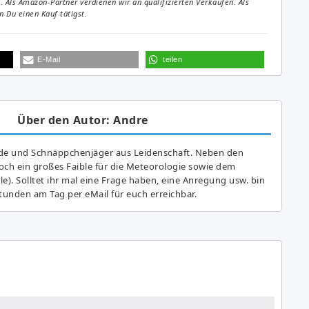
Als Amazon-Partner verdienen wir an qualifizierten Verkäufen. Als
 Du einen Kauf tätigst.
E-Mail
teilen
Über den Autor: Andre
de und Schnäppchenjäger aus Leidenschaft. Neben den
ch ein großes Fai­ble für die Meteorologie sowie dem
e). Solltet ihr mal eine Frage haben, eine Anregung usw. bin
tunden am Tag per eMail für euch erreichbar.