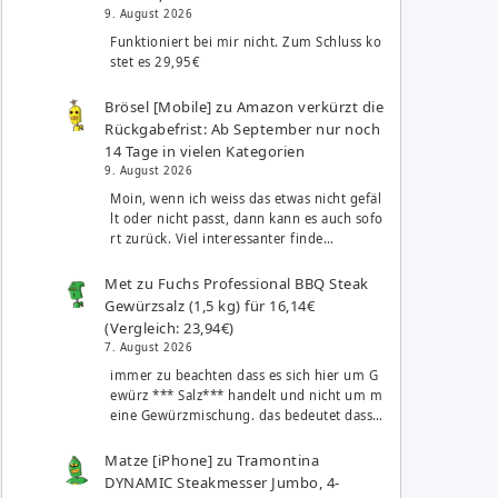
9. August 2026
Funktioniert bei mir nicht. Zum Schluss ko
stet es 29,95€
Brösel [Mobile]
zu
Amazon verkürzt die
Rückgabefrist: Ab September nur noch
14 Tage in vielen Kategorien
9. August 2026
Moin, wenn ich weiss das etwas nicht gefäl
lt oder nicht passt, dann kann es auch sofo
rt zurück. Viel interessanter finde…
Met
zu
Fuchs Professional BBQ Steak
Gewürzsalz (1,5 kg) für 16,14€
(Vergleich: 23,94€)
7. August 2026
immer zu beachten dass es sich hier um G
ewürz *** Salz*** handelt und nicht um m
eine Gewürzmischung. das bedeutet dass…
Matze [iPhone]
zu
Tramontina
DYNAMIC Steakmesser Jumbo, 4-