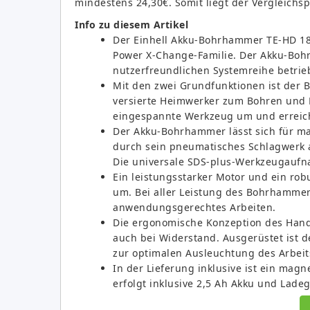
mindestens 24,30€. Somit liegt der Vergleichsp
Info zu diesem Artikel
Der Einhell Akku-Bohrhammer TE-HD 18/1
Power X-Change-Familie. Der Akku-Bo
nutzerfreundlichen Systemreihe betri
Mit den zwei Grundfunktionen ist der 
versierte Heimwerker zum Bohren und H
eingespannte Werkzeug um und erreich
Der Akku-Bohrhammer lässt sich für mat
durch sein pneumatisches Schlagwerk a
Die universale SDS-plus-Werkzeugaufna
Ein leistungsstarker Motor und ein ro
um. Bei aller Leistung des Bohrhammers
anwendungsgerechtes Arbeiten.
Die ergonomische Konzeption des Handgr
auch bei Widerstand. Ausgerüstet ist 
zur optimalen Ausleuchtung des Arbeit
In der Lieferung inklusive ist ein mag
erfolgt inklusive 2,5 Ah Akku und Ladeg