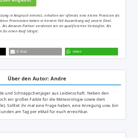
tung in Anspruch nimmst, erhalten wir oftmals eine kleine Provision als
diese Provisionen haben in keinem Fall Auswirkung auf unsere Deal-
Als Amazon-Partner verdienen wir an qualifizierten Verkäufen. Als
 Du einen Kauf tätigst.
E-Mail
teilen
Über den Autor: Andre
de und Schnäppchenjäger aus Leidenschaft. Neben den
ch ein großes Fai­ble für die Meteorologie sowie dem
e). Solltet ihr mal eine Frage haben, eine Anregung usw. bin
tunden am Tag per eMail für euch erreichbar.