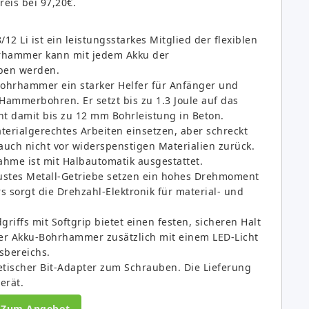
reis bei 97,20€.
2 Li ist ein leistungsstarkes Mitglied der flexiblen
hrhammer kann mit jedem Akku der
eben werden.
Bohrhammer ein starker Helfer für Anfänger und
ammerbohren. Er setzt bis zu 1.3 Joule auf das
t damit bis zu 12 mm Bohrleistung in Beton.
erialgerechtes Arbeiten einsetzen, aber schreckt
uch nicht vor widerspenstigen Materialien zurück.
hme ist mit Halbautomatik ausgestattet.
bustes Metall-Getriebe setzen ein hohes Drehmoment
 sorgt die Drehzahl-Elektronik für material- und
iffs mit Softgrip bietet einen festen, sicheren Halt
der Akku-Bohrhammer zusätzlich mit einem LED-Licht
sbereichs.
netischer Bit-Adapter zum Schrauben. Die Lieferung
erät.
Zum Angebot