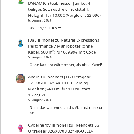
DYNAMIC Steakmesser Jumbo, 4-
teiliges Set, rostfreier Edelstahl,
Holzgriff für 10,00€ (Vergleich: 22,99€)
6. August 2026
UVP 19,99 Euro !!!
iDau [iPhone]
zu
Natural Expressions
Performance 7 Mähroboter (ohne
Kabel, 500 m²) für 669,99€ mit Code
5. August 2026
Ohne Kamera wäre besser, als ohne Kabel!
Andre
zu
[beendet] LG Ultragear
32GX870B 32″ 4K-OLED-Gaming-
Monitor (240 Hz) für 1.099€ statt
1.277,02€
5. August 2026
Nein, das war wirklich da. Aber ist nun vor
bei
Cyberherby [iPhone]
zu
[beendet] LG
Ultragear 32GX870B 32″ 4K-OLED-