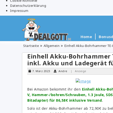
Cookie-Richtlinie
Datenschutzerklärung
Impressum
Home
Bonusd
Startseite
Allgemein
Einhell Akku-Bohrhammer TE-H
Einhell Akku-Bohrhammer 
inkl. Akku und Ladegerät fü
7. März 2023
Andre
| Anzeige
Bei Amazon bekommt ihr den
Einhell Akku-Boh
V, Hammer-/bohren/Schrauben, 1.3 Joule, SDS+
Bitadapter) für 86,58€ inklusive Versand
.
Solo ist der Akku-Bohrhammer ab 72,90€ zu b