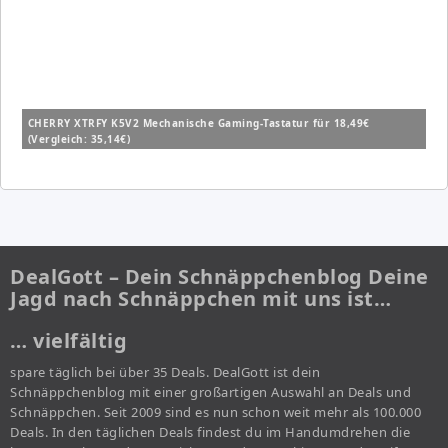
CHERRY XTRFY K5V2 Mechanische Gaming-Tastatur für 18,49€
(Vergleich: 35,14€)
DealGott – Dein Schnäppchenblog Deine
Jagd nach Schnäppchen mit uns ist…
… vielfältig
spare täglich bei über 35 Deals. DealGott ist dein
Schnäppchenblog mit einer großartigen Auswahl an Deals und
Schnäppchen. Seit 2009 sind es nun schon weit mehr als 100.000
Deals. In den täglichen Deals findest du im Handumdrehen die