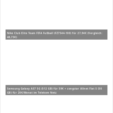
Nike Club Elite Team FIFA Fußball (FZ7544-100) für 27,94€ (Vergleich:
48,73€)
Samsung Galaxy A57 5G (512 GB) für 59€ + congstar Allnet Flat S (50
GB) für 20€/Monat im Telekom Netz