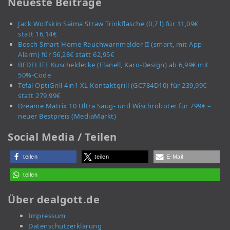
Neueste Beiträge
Jack Wolfskin Saima Straw Trinkflasche (0,7 l) für 11,09€
statt 16,14€
Bosch Smart Home Rauchwarnmelder II (smart, mit App-
Alarm) für 56,28€ statt 62,95€
BEDELITE Kuscheldecke (Flanell, Karo-Design) ab 6,99€ mit
50%-Code
Tefal OptiGrill 4in1 XL Kontaktgrill (GC784D10) für 239,99€
statt 279,99€
Dreame Matrix 10 Ultra Saug- und Wischroboter für 799€ –
neuer Bestpreis (MediaMarkt)
Social Media / Teilen
teilen
teilen
E-Mail
teilen
Über dealgott.de
Impressum
Datenschutzerklärung