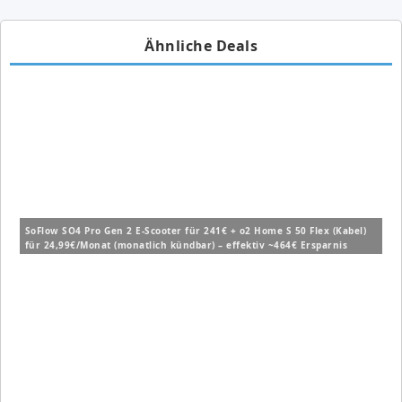
Ähnliche Deals
SoFlow SO4 Pro Gen 2 E-Scooter für 241€ + o2 Home S 50 Flex (Kabel)
für 24,99€/Monat (monatlich kündbar) – effektiv ~464€ Ersparnis