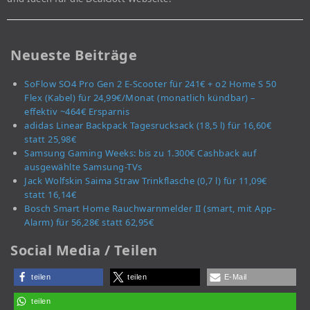
Neueste Beiträge
SoFlow SO4 Pro Gen 2 E-Scooter für 241€ + o2 Home S 50
Flex (Kabel) für 24,99€/Monat (monatlich kündbar) –
effektiv ~464€ Ersparnis
adidas Linear Backpack Tagesrucksack (18,5 l) für 16,60€
statt 25,98€
Samsung Gaming Weeks: bis zu 1.300€ Cashback auf
ausgewählte Samsung-TVs
Jack Wolfskin Saima Straw Trinkflasche (0,7 l) für 11,09€
statt 16,14€
Bosch Smart Home Rauchwarnmelder II (smart, mit App-
Alarm) für 56,28€ statt 62,95€
Social Media / Teilen
teilen
teilen
E-Mail
teilen