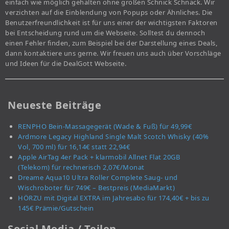
einfach wie möglich gehalten ohne großen Schnick Schnack. Wir
verzichten auf die Einblendung von Popups oder Ähnliches. Die
Benutzerfreundlichkeit ist für uns einer der wichtigsten Faktoren
bei Entscheidung rund um die Webseite. Solltest du dennoch
einen Fehler finden, zum Beispiel bei der Darstellung eines Deals,
dann kontaktiere uns gerne. Wir freuen uns auch über Vorschläge
und Ideen für die DealGott Webseite.
Neueste Beiträge
RENPHO Bein-Massagegerät (Wade & Fuß) für 49,99€
Ardmore Legacy Highland Single Malt Scotch Whisky (40%
Vol, 700 ml) für 16,14€ statt 22,94€
Apple AirTag 4er Pack + klarmobil Allnet Flat 20GB
(Telekom) für rechnerisch 2,07€/Monat
Dreame Aqua10 Ultra Roller Complete Saug- und
Wischroboter für 749€ – Bestpreis (MediaMarkt)
HÖRZU mit Digital EXTRA im Jahresabo für 174,40€ + bis zu
145€ Prämie/Gutschein
Social Media / Teilen