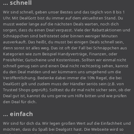
… schnell
Wir sind schnell, geben unser Bestes und das täglich von 8 bis 1
Uhr. Mit DealGott bist du immer auf dem aktuellsten Stand. Du
musst weder lange auf die nächsten Deals warten, noch dich
sorgen, dass du einen Deal verpasst. Viele der Rabattaktionen und
Schnäppchen sind befristetet oder binnen weniger Minuten
ausverkauft. Das heißt, du musst bei einigen Deals schnell sein,
denn sonst ist alles weg. Das ist oft der Fall bei Schnäppchen aus
Kategorien wie zum Beispiel Handyverträge, Finanzen, oder
Preisfehler, Gutscheine und Kostenloses. Sollten wir einmal nicht
schnell genug sein und einen Deal nicht rechtzeitig sehen, kannst
du den Deal melden und wir kümmern uns umgehend um die
Veröffentlichung. Bedenke dabei immer die 10% Regel, die bei
DealGott gilt und zudem muss der Händler seriös sein (z.B. von
Trusted Shops geprüft). Solltest du dir mal nicht sicher sein, ob der
Deal gut ist, kannst du uns gerne um Hilfe bitten und wie prüfen
den Deal für dich.
… einfach
Wir sind für dich da. Wir legen großen Wert auf die Einfachheit und
möchten, dass du Spaß bei Dealgott hast. Die Webseite wird so