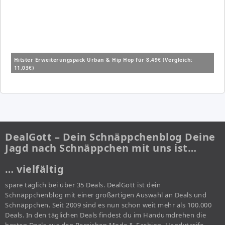
Hitster Erweiterungspack Urban & Hip Hop für 8,49€ (Vergleich:
11,03€)
DealGott – Dein Schnäppchenblog Deine
Jagd nach Schnäppchen mit uns ist…
… vielfältig
spare täglich bei über 35 Deals. DealGott ist dein
Schnäppchenblog mit einer großartigen Auswahl an Deals und
Schnäppchen. Seit 2009 sind es nun schon weit mehr als 100.000
Deals. In den täglichen Deals findest du im Handumdrehen die