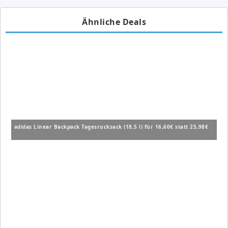
Ähnliche Deals
adidas Linear Backpack Tagesrucksack (18,5 l) für 16,60€ statt 25,98€