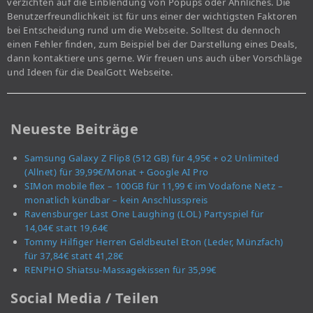
verzichten auf die Einblendung von Popups oder Ähnliches. Die
Benutzerfreundlichkeit ist für uns einer der wichtigsten Faktoren
bei Entscheidung rund um die Webseite. Solltest du dennoch
einen Fehler finden, zum Beispiel bei der Darstellung eines Deals,
dann kontaktiere uns gerne. Wir freuen uns auch über Vorschläge
und Ideen für die DealGott Webseite.
Neueste Beiträge
Samsung Galaxy Z Flip8 (512 GB) für 4,95€ + o2 Unlimited
(Allnet) für 39,99€/Monat + Google AI Pro
SIMon mobile flex – 100GB für 11,99 € im Vodafone Netz –
monatlich kündbar – kein Anschlusspreis
Ravensburger Last One Laughing (LOL) Partyspiel für
14,04€ statt 19,64€
Tommy Hilfiger Herren Geldbeutel Eton (Leder, Münzfach)
für 37,84€ statt 41,28€
RENPHO Shiatsu-Massagekissen für 35,99€
Social Media / Teilen