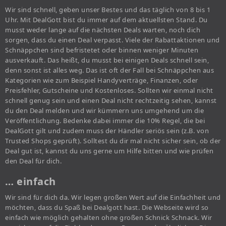
Wir sind schnell, geben unser Bestes und das täglich von 8 bis 1
Uhr. Mit DealGott bist du immer auf dem aktuellsten Stand. Du
musst weder lange auf die nächsten Deals warten, noch dich
sorgen, dass du einen Deal verpasst. Viele der Rabattaktionen und
Schnäppchen sind befristetet oder binnen weniger Minuten
ausverkauft. Das heißt, du musst bei einigen Deals schnell sein,
denn sonst ist alles weg. Das ist oft der Fall bei Schnäppchen aus
Kategorien wie zum Beispiel Handyverträge, Finanzen, oder
Preisfehler, Gutscheine und Kostenloses. Sollten wir einmal nicht
schnell genug sein und einen Deal nicht rechtzeitig sehen, kannst
du den Deal melden und wir kümmern uns umgehend um die
Veröffentlichung. Bedenke dabei immer die 10% Regel, die bei
DealGott gilt und zudem muss der Händler seriös sein (z.B. von
Trusted Shops geprüft). Solltest du dir mal nicht sicher sein, ob der
Deal gut ist, kannst du uns gerne um Hilfe bitten und wie prüfen
den Deal für dich.
… einfach
Wir sind für dich da. Wir legen großen Wert auf die Einfachheit und
möchten, dass du Spaß bei Dealgott hast. Die Webseite wird so
einfach wie möglich gehalten ohne großen Schnick Schnack. Wir