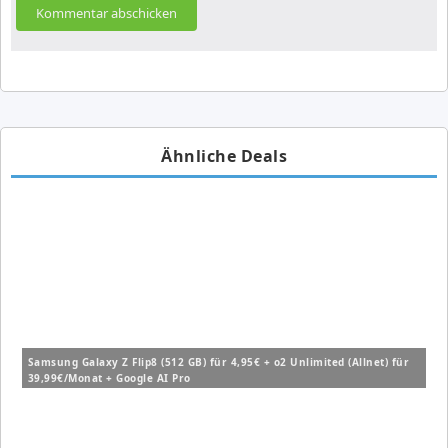
Ähnliche Deals
Samsung Galaxy Z Flip8 (512 GB) für 4,95€ + o2 Unlimited (Allnet) für
39,99€/Monat + Google AI Pro