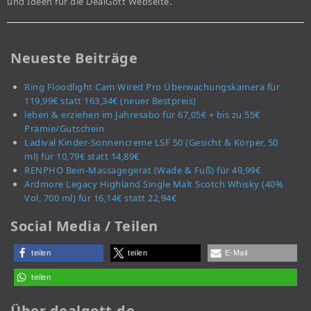
und Ideen für die DealGott Webseite.
Neueste Beiträge
Ring Floodlight Cam Wired Pro Überwachungskamera für
119,99€ statt 163,34€ (neuer Bestpreis)
leben & erziehen im Jahresabo für 67,05€ + bis zu 55€
Prämie/Gutschein
Ladival Kinder-Sonnencreme LSF 50 (Gesicht & Körper, 50
ml) für 10,79€ statt 14,89€
RENPHO Bein-Massagegerät (Wade & Fuß) für 49,99€
Ardmore Legacy Highland Single Malt Scotch Whisky (40%
Vol, 700 ml) für 16,14€ statt 22,94€
Social Media / Teilen
teilen
teilen
E-Mail
teilen
Über dealgott.de