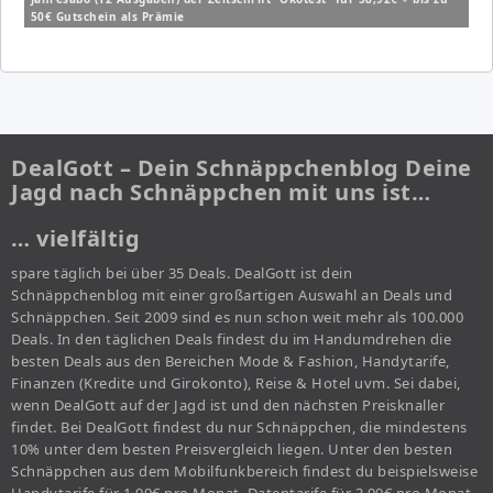
50€ Gutschein als Prämie
DealGott – Dein Schnäppchenblog Deine
Jagd nach Schnäppchen mit uns ist…
… vielfältig
spare täglich bei über 35 Deals. DealGott ist dein
Schnäppchenblog mit einer großartigen Auswahl an Deals und
Schnäppchen. Seit 2009 sind es nun schon weit mehr als 100.000
Deals. In den täglichen Deals findest du im Handumdrehen die
besten Deals aus den Bereichen Mode & Fashion, Handytarife,
Finanzen (Kredite und Girokonto), Reise & Hotel uvm. Sei dabei,
wenn DealGott auf der Jagd ist und den nächsten Preisknaller
findet. Bei DealGott findest du nur Schnäppchen, die mindestens
10% unter dem besten Preisvergleich liegen. Unter den besten
Schnäppchen aus dem Mobilfunkbereich findest du beispielsweise