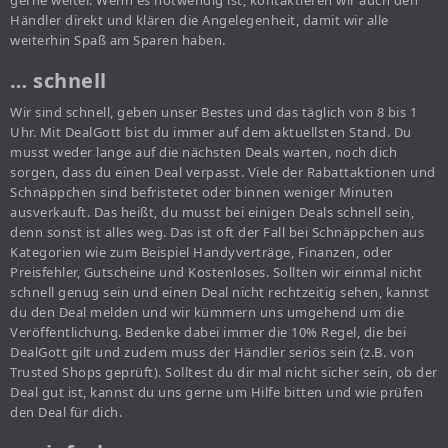
gerne weiter. Wenn es notwendig ist, kontaktieren wir auch den
Händler direkt und klären die Angelegenheit, damit wir alle
weiterhin Spaß am Sparen haben.
… schnell
Wir sind schnell, geben unser Bestes und das täglich von 8 bis 1
Uhr. Mit DealGott bist du immer auf dem aktuellsten Stand. Du
musst weder lange auf die nächsten Deals warten, noch dich
sorgen, dass du einen Deal verpasst. Viele der Rabattaktionen und
Schnäppchen sind befristetet oder binnen weniger Minuten
ausverkauft. Das heißt, du musst bei einigen Deals schnell sein,
denn sonst ist alles weg. Das ist oft der Fall bei Schnäppchen aus
Kategorien wie zum Beispiel Handyverträge, Finanzen, oder
Preisfehler, Gutscheine und Kostenloses. Sollten wir einmal nicht
schnell genug sein und einen Deal nicht rechtzeitig sehen, kannst
du den Deal melden und wir kümmern uns umgehend um die
Veröffentlichung. Bedenke dabei immer die 10% Regel, die bei
DealGott gilt und zudem muss der Händler seriös sein (z.B. von
Trusted Shops geprüft). Solltest du dir mal nicht sicher sein, ob der
Deal gut ist, kannst du uns gerne um Hilfe bitten und wie prüfen
den Deal für dich.