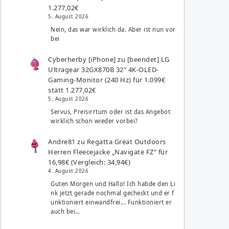
1.277,02€
5. August 2026
Nein, das war wirklich da. Aber ist nun vor
bei
Cyberherby [iPhone]
zu
[beendet] LG
Ultragear 32GX870B 32″ 4K-OLED-
Gaming-Monitor (240 Hz) für 1.099€
statt 1.277,02€
5. August 2026
Servus, Preisirrtum oder ist das Angebot
wirklich schon wieder vorbei?
Andre81
zu
Regatta Great Outdoors
Herren Fleecejacke „Navigate FZ“ für
16,98€ (Vergleich: 34,94€)
4. August 2026
Guten Morgen und Hallo! Ich habde den Li
nk jetzt gerade nochmal gecheckt und er f
unktioniert einwandfrei... Funktioniert er
auch bei…