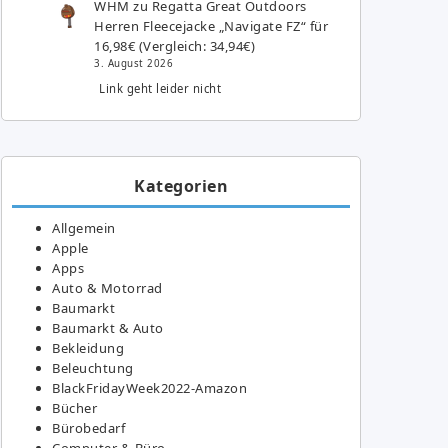
WHM
zu
Regatta Great Outdoors
Herren Fleecejacke „Navigate FZ“ für
16,98€ (Vergleich: 34,94€)
3. August 2026
Link geht leider nicht
Kategorien
Allgemein
Apple
Apps
Auto & Motorrad
Baumarkt
Baumarkt & Auto
Bekleidung
Beleuchtung
BlackFridayWeek2022-Amazon
Bücher
Bürobedarf
Computer & Büro