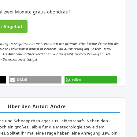
al zwei Monate gratis obendrauf.
m Angebot
tung in Anspruch nimmst, erhalten wir oftmals eine kleine Provision als
diese Provisionen haben in keinem Fall Auswirkung auf unsere Deal-
Als Amazon-Partner verdienen wir an qualifizierten Verkäufen. Als
 Du einen Kauf tätigst.
E-Mail
teilen
Über den Autor: Andre
de und Schnäppchenjäger aus Leidenschaft. Neben den
ch ein großes Fai­ble für die Meteorologie sowie dem
e). Solltet ihr mal eine Frage haben, eine Anregung usw. bin