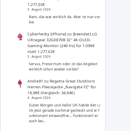
1.277,02€
5. August 2026
Nein, das war wirklich da. Aber ist nun vor
bei
Cyberherby [iPhone]
zu
[beendet] LG
Ultragear 32GX870B 32″ 4K-OLED-
Gaming-Monitor (240 Hz) für 1.099€
statt 1.277,02€
5. August 2026
Servus, Preisirrtum oder ist das Angebot
wirklich schon wieder vorbei?
Andre81
zu
Regatta Great Outdoors
Herren Fleecejacke „Navigate FZ“ für
16,98€ (Vergleich: 34,94€)
4. August 2026
Guten Morgen und Hallo! Ich habde den Li
nk jetzt gerade nochmal gecheckt und er f
unktioniert einwandfrei... Funktioniert er
auch bei…