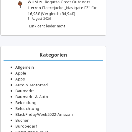
WHM
zu
Regatta Great Outdoors
Herren Fleecejacke „Navigate FZ“ für
16,98€ (Vergleich: 34,94€)
3. August 2026
Link geht leider nicht
Kategorien
Allgemein
Apple
Apps
Auto & Motorrad
Baumarkt
Baumarkt & Auto
Bekleidung
Beleuchtung
BlackFridayWeek2022-Amazon
Bücher
Bürobedarf
Computer & Büro