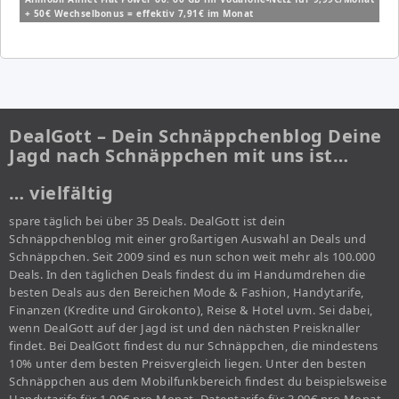
+ 50€ Wechselbonus = effektiv 7,91€ im Monat
DealGott – Dein Schnäppchenblog Deine
Jagd nach Schnäppchen mit uns ist…
… vielfältig
spare täglich bei über 35 Deals. DealGott ist dein
Schnäppchenblog mit einer großartigen Auswahl an Deals und
Schnäppchen. Seit 2009 sind es nun schon weit mehr als 100.000
Deals. In den täglichen Deals findest du im Handumdrehen die
besten Deals aus den Bereichen Mode & Fashion, Handytarife,
Finanzen (Kredite und Girokonto), Reise & Hotel uvm. Sei dabei,
wenn DealGott auf der Jagd ist und den nächsten Preisknaller
findet. Bei DealGott findest du nur Schnäppchen, die mindestens
10% unter dem besten Preisvergleich liegen. Unter den besten
Schnäppchen aus dem Mobilfunkbereich findest du beispielsweise