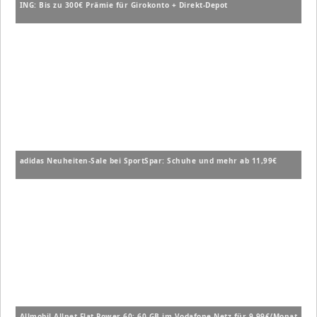
ING: Bis zu 300€ Prämie für Girokonto + Direkt-Depot
adidas Neuheiten-Sale bei SportSpar: Schuhe und mehr ab 11,99€
Allmobil Allnet Flat Power 60: 60 GB im Vodafone-Netz für 9,99€/Monat