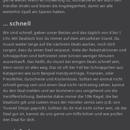
gerne weiter. Wenn es notwendig ist, kontaktieren wir auch den
Händler direkt und klären die Angelegenheit, damit wir alle
weiterhin Spaß am Sparen haben.
… schnell
Wir sind schnell, geben unser Bestes und das täglich von 8 bis 1
Uhr. Mit DealGott bist du immer auf dem aktuellsten Stand. Du
musst weder lange auf die nächsten Deals warten, noch dich
sorgen, dass du einen Deal verpasst. Viele der Rabattaktionen und
Schnäppchen sind befristetet oder binnen weniger Minuten
ausverkauft. Das heißt, du musst bei einigen Deals schnell sein,
denn sonst ist alles weg. Das ist oft der Fall bei Schnäppchen aus
Kategorien wie zum Beispiel Handyverträge, Finanzen, oder
Preisfehler, Gutscheine und Kostenloses. Sollten wir einmal nicht
schnell genug sein und einen Deal nicht rechtzeitig sehen, kannst
du den Deal melden und wir kümmern uns umgehend um die
Veröffentlichung. Bedenke dabei immer die 10% Regel, die bei
DealGott gilt und zudem muss der Händler seriös sein (z.B. von
Trusted Shops geprüft). Solltest du dir mal nicht sicher sein, ob der
Deal gut ist, kannst du uns gerne um Hilfe bitten und wie prüfen
den Deal für dich.