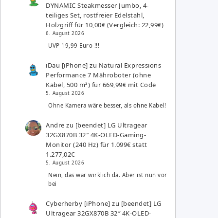
DYNAMIC Steakmesser Jumbo, 4-
teiliges Set, rostfreier Edelstahl,
Holzgriff für 10,00€ (Vergleich: 22,99€)
6. August 2026
UVP 19,99 Euro !!!
iDau [iPhone]
zu
Natural Expressions
Performance 7 Mähroboter (ohne
Kabel, 500 m²) für 669,99€ mit Code
5. August 2026
Ohne Kamera wäre besser, als ohne Kabel!
Andre
zu
[beendet] LG Ultragear
32GX870B 32″ 4K-OLED-Gaming-
Monitor (240 Hz) für 1.099€ statt
1.277,02€
5. August 2026
Nein, das war wirklich da. Aber ist nun vor
bei
Cyberherby [iPhone]
zu
[beendet] LG
Ultragear 32GX870B 32″ 4K-OLED-