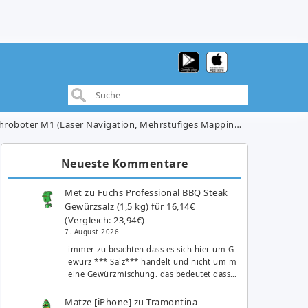
 Navigation, Mehrstufiges Mapping, mit No-Go-Zonen, Alexa App Steuerung) für 239,99€
Neueste Kommentare
Met
zu
Fuchs Professional BBQ Steak
Gewürzsalz (1,5 kg) für 16,14€
(Vergleich: 23,94€)
7. August 2026
immer zu beachten dass es sich hier um G
ewürz *** Salz*** handelt und nicht um m
eine Gewürzmischung. das bedeutet dass…
Matze [iPhone]
zu
Tramontina