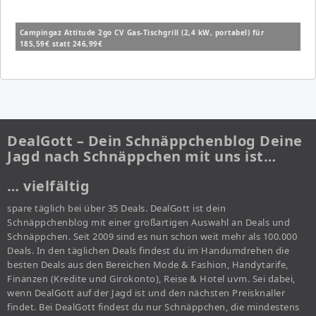
Campingaz Attitude 2go CV Gas-Tischgrill (2,4 kW, portabel) für
185,59€ statt 246,99€
DealGott – Dein Schnäppchenblog Deine
Jagd nach Schnäppchen mit uns ist…
… vielfältig
spare täglich bei über 35 Deals. DealGott ist dein
Schnäppchenblog mit einer großartigen Auswahl an Deals und
Schnäppchen. Seit 2009 sind es nun schon weit mehr als 100.000
Deals. In den täglichen Deals findest du im Handumdrehen die
besten Deals aus den Bereichen Mode & Fashion, Handytarife,
Finanzen (Kredite und Girokonto), Reise & Hotel uvm. Sei dabei,
wenn DealGott auf der Jagd ist und den nächsten Preisknaller
findet. Bei DealGott findest du nur Schnäppchen, die mindestens