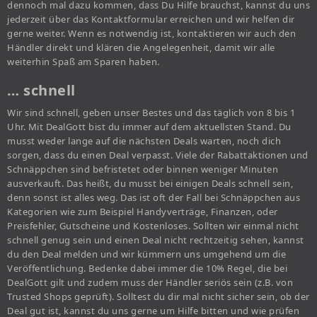
dennoch mal dazu kommen, dass Du Hilfe brauchst, kannst du uns
jederzeit über das Kontaktformular erreichen und wir helfen dir
gerne weiter. Wenn es notwendig ist, kontaktieren wir auch den
Händler direkt und klären die Angelegenheit, damit wir alle
weiterhin Spaß am Sparen haben.
… schnell
Wir sind schnell, geben unser Bestes und das täglich von 8 bis 1
Uhr. Mit DealGott bist du immer auf dem aktuellsten Stand. Du
musst weder lange auf die nächsten Deals warten, noch dich
sorgen, dass du einen Deal verpasst. Viele der Rabattaktionen und
Schnäppchen sind befristetet oder binnen weniger Minuten
ausverkauft. Das heißt, du musst bei einigen Deals schnell sein,
denn sonst ist alles weg. Das ist oft der Fall bei Schnäppchen aus
Kategorien wie zum Beispiel Handyverträge, Finanzen, oder
Preisfehler, Gutscheine und Kostenloses. Sollten wir einmal nicht
schnell genug sein und einen Deal nicht rechtzeitig sehen, kannst
du den Deal melden und wir kümmern uns umgehend um die
Veröffentlichung. Bedenke dabei immer die 10% Regel, die bei
DealGott gilt und zudem muss der Händler seriös sein (z.B. von
Trusted Shops geprüft). Solltest du dir mal nicht sicher sein, ob der
Deal gut ist, kannst du uns gerne um Hilfe bitten und wie prüfen