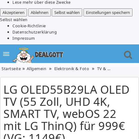
Lese mehr über diese Zwecke
Akzeptieren
Ablehnen
Selbst wählen
Einstellungen speichern
Selbst wählen
Cookie-Richtlinie
Datenschutzerklärung
Impressum
Startseite
Allgemein
Elektronik & Foto
TV & Video
LG OLE
LG OLED55B29LA OLED
TV (55 Zoll, UHD 4K,
SMART TV, webOS 22
mit LG ThinQ) für 999€
(VG: 1149€)