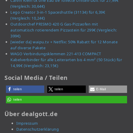
Calvin Klein ck one Eau de Toilette Unisex-Duft für 27,99€
(Vergleich: 30,64€)
Lego Creator 3-in-1 Spaceshuttle (31134) für 6,39€
(Vergleich: 10,24€)
Outdoorchef PRISMO 420 G Gas-Pizzaofen mit
automatisch rotierendem Pizzastein für 299€ (Vergleich:
399€)
[wieder da] waipu.tv + Netflix: 50% Rabatt für 12 Monate
auf diverse Pakete
WAGO Verbindungsklemmen 221-413 COMPACT
Kabelverbinder für alle Leiterarten bis 4 mm² (50 Stück) für
14,99€ (Vergleich: 23,15€)
Social Media / Teilen
teilen
teilen
E-Mail
teilen
Über dealgott.de
Impressum
Datenschutzerklärung