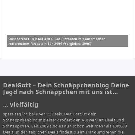
Outdoorchef PRISMO 420 G Gas-Pizzaofen mit automatisch
rotierendem Pizzastein für 299€ (Vergleich: 399€)
DealGott – Dein Schnäppchenblog Deine
Jagd nach Schnäppchen mit uns ist…
… vielfältig
spare täglich bei über 35 Deals. DealGott ist dein
Schnäppchenblog mit einer großartigen Auswahl an Deals und
Schnäppchen. Seit 2009 sind es nun schon weit mehr als 100.000
Deals. In den täglichen Deals findest du im Handumdrehen die