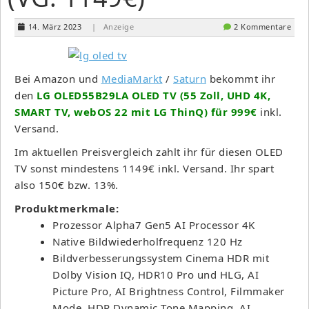
14. März 2023
| Anzeige
2 Kommentare
Bei Amazon und
MediaMarkt
/
Saturn
bekommt ihr
den
LG OLED55B29LA OLED TV (55 Zoll, UHD 4K,
SMART TV, webOS 22 mit LG ThinQ) für 999€
inkl.
Versand.
Im aktuellen Preisvergleich zahlt ihr für diesen OLED
TV sonst mindestens 1149€ inkl. Versand. Ihr spart
also 150€ bzw. 13%.
Produktmerkmale:
Prozessor Alpha7 Gen5 AI Processor 4K
Native Bildwiederholfrequenz 120 Hz
Bildverbesserungssystem Cinema HDR mit
Dolby Vision IQ, HDR10 Pro und HLG, AI
Picture Pro, AI Brightness Control, Filmmaker
Mode, HDR Dynamic Tone Mapping, AI