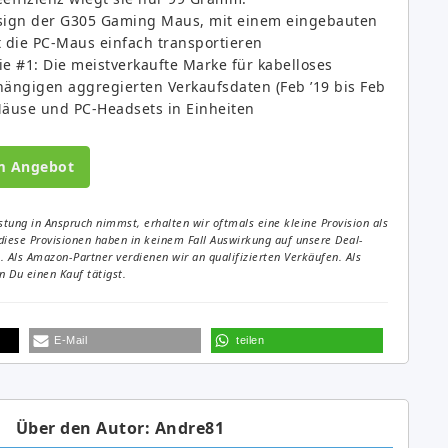
esign der G305 Gaming Maus, mit einem eingebauten
 die PC-Maus einfach transportieren
e #1: Die meistverkaufte Marke für kabelloses
ängigen aggregierten Verkaufsdaten (Feb ’19 bis Feb
Mäuse und PC-Headsets in Einheiten
m Angebot
tung in Anspruch nimmst, erhalten wir oftmals eine kleine Provision als
diese Provisionen haben in keinem Fall Auswirkung auf unsere Deal-
Als Amazon-Partner verdienen wir an qualifizierten Verkäufen. Als
 Du einen Kauf tätigst.
E-Mail
teilen
Über den Autor: Andre81