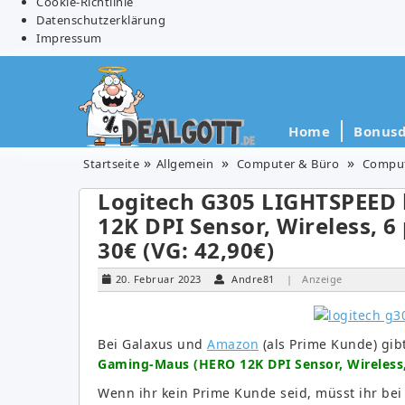
Cookie-Richtlinie
Datenschutzerklärung
Impressum
Home
Bonusd
Startseite
Allgemein
Computer & Büro
Comput
Logitech G305 LIGHTSPEED
12K DPI Sensor, Wireless, 
30€ (VG: 42,90€)
20. Februar 2023
Andre81
| Anzeige
Bei Galaxus und
Amazon
(als Prime Kunde) gib
Gaming-Maus (HERO 12K DPI Sensor, Wireless,
Wenn ihr kein Prime Kunde seid, müsst ihr bei