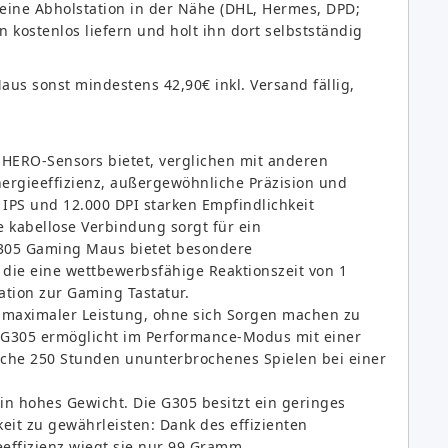
 eine Abholstation in der Nähe (DHL, Hermes, DPD;
n kostenlos liefern und holt ihn dort selbstständig
aus sonst mindestens 42,90€ inkl. Versand fällig,
HERO-Sensors bietet, verglichen mit anderen
ergieeffizienz, außergewöhnliche Präzision und
 IPS und 12.000 DPI starken Empfindlichkeit
e kabellose Verbindung sorgt für ein
G305 Gaming Maus bietet besondere
, die eine wettbewerbsfähige Reaktionszeit von 1
ation zur Gaming Tastatur.
it maximaler Leistung, ohne sich Sorgen machen zu
 G305 ermöglicht im Performance-Modus mit einer
iche 250 Stunden ununterbrochenes Spielen bei einer
in hohes Gewicht. Die G305 besitzt ein geringes
it zu gewährleisten: Dank des effizienten
effizienz wiegt sie nur 99 Gramm.