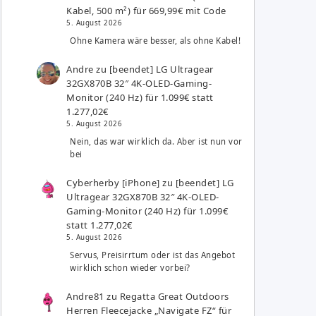
Kabel, 500 m²) für 669,99€ mit Code
5. August 2026
Ohne Kamera wäre besser, als ohne Kabel!
Andre
zu
[beendet] LG Ultragear
32GX870B 32″ 4K-OLED-Gaming-
Monitor (240 Hz) für 1.099€ statt
1.277,02€
5. August 2026
Nein, das war wirklich da. Aber ist nun vor
bei
Cyberherby [iPhone]
zu
[beendet] LG
Ultragear 32GX870B 32″ 4K-OLED-
Gaming-Monitor (240 Hz) für 1.099€
statt 1.277,02€
5. August 2026
Servus, Preisirrtum oder ist das Angebot
wirklich schon wieder vorbei?
Andre81
zu
Regatta Great Outdoors
Herren Fleecejacke „Navigate FZ“ für