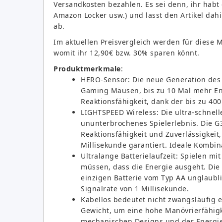
Versandkosten bezahlen. Es sei denn, ihr habt
Amazon Locker usw.) und lasst den Artikel dahi
ab.
Im aktuellen Preisvergleich werden für diese M
womit ihr 12,90€ bzw. 30% sparen könnt.
Produktmerkmale
:
HERO-Sensor: Die neue Generation des 
Gaming Mäusen, bis zu 10 Mal mehr En
Reaktionsfähigkeit, dank der bis zu 400
LIGHTSPEED Wireless: Die ultra-schnell
ununterbrochenes Spielerlebnis. Die 
Reaktionsfähigkeit und Zuverlässigkeit
Millisekunde garantiert. Ideale Kombin
Ultralange Batterielaufzeit: Spielen m
müssen, dass die Energie ausgeht. Die
einzigen Batterie vom Typ AA unglaubl
Signalrate von 1 Millisekunde.
Kabellos bedeutet nicht zwangsläufig e
Gewicht, um eine hohe Manövrierfähigke
mechanischen Designs und der Energie