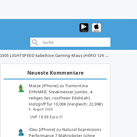
SPEED kabellose Gaming-Maus (HERO 12K DPI Sensor, Wireless, 6 programmierbare Tasten) für 30€ (VG: 42,90€)
Neueste Kommentare
Matze [iPhone]
zu
Tramontina
DYNAMIC Steakmesser Jumbo, 4-
teiliges Set, rostfreier Edelstahl,
Holzgriff für 10,00€ (Vergleich: 22,99€)
6. August 2026
UVP 19,99 Euro !!!
iDau [iPhone]
zu
Natural Expressions
Performance 7 Mähroboter (ohne