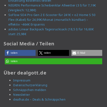
Erstattung kostenlos testen
NIGRIN Performance Scheibenklar Allwetter (3 l) für 7,19€
(Vergleich: 12,98€)
SoFlow SO4 Pro Gen 2 E-Scooter für 241€ + o2 Home S 50
Flex (Kabel) für 24,99€/Monat (monatlich kündbar) –
effektiv ~464€ Ersparnis
adidas Linear Backpack Tagesrucksack (18,5 l) für 16,60€
statt 25,98€
Social Media / Teilen
teilen
teilen
E-Mail
teilen
Über dealgott.de
Impressum
Datenschutzerklärung
Schnäppchen melden
Newsletter
dealhai.de – Deals & Schnäppchen