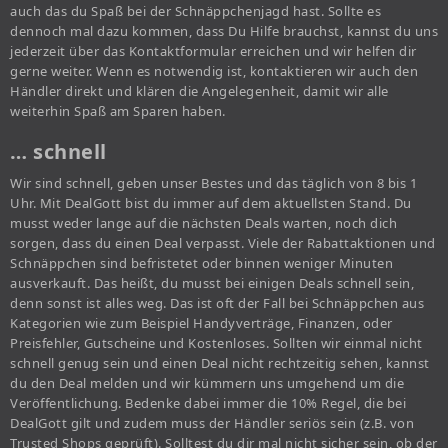
auch das du Spaß bei der Schnäppchenjagd hast. Sollte es
dennoch mal dazu kommen, dass Du Hilfe brauchst, kannst du uns
jederzeit über das Kontaktformular erreichen und wir helfen dir
gerne weiter. Wenn es notwendig ist, kontaktieren wir auch den
Händler direkt und klären die Angelegenheit, damit wir alle
weiterhin Spaß am Sparen haben.
… schnell
Wir sind schnell, geben unser Bestes und das täglich von 8 bis 1
Uhr. Mit DealGott bist du immer auf dem aktuellsten Stand. Du
musst weder lange auf die nächsten Deals warten, noch dich
sorgen, dass du einen Deal verpasst. Viele der Rabattaktionen und
Schnäppchen sind befristetet oder binnen weniger Minuten
ausverkauft. Das heißt, du musst bei einigen Deals schnell sein,
denn sonst ist alles weg. Das ist oft der Fall bei Schnäppchen aus
Kategorien wie zum Beispiel Handyverträge, Finanzen, oder
Preisfehler, Gutscheine und Kostenloses. Sollten wir einmal nicht
schnell genug sein und einen Deal nicht rechtzeitig sehen, kannst
du den Deal melden und wir kümmern uns umgehend um die
Veröffentlichung. Bedenke dabei immer die 10% Regel, die bei
DealGott gilt und zudem muss der Händler seriös sein (z.B. von
Trusted Shops geprüft). Solltest du dir mal nicht sicher sein, ob der