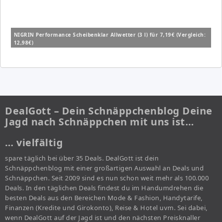
NIGRIN Performance Scheibenklar Allwetter (3 l) für 7,19€ (Vergleich:
12,98€)
DealGott – Dein Schnäppchenblog Deine
Jagd nach Schnäppchen mit uns ist…
… vielfältig
spare täglich bei über 35 Deals. DealGott ist dein
Schnäppchenblog mit einer großartigen Auswahl an Deals und
Schnäppchen. Seit 2009 sind es nun schon weit mehr als 100.000
Deals. In den täglichen Deals findest du im Handumdrehen die
besten Deals aus den Bereichen Mode & Fashion, Handytarife,
Finanzen (Kredite und Girokonto), Reise & Hotel uvm. Sei dabei,
wenn DealGott auf der Jagd ist und den nächsten Preisknaller