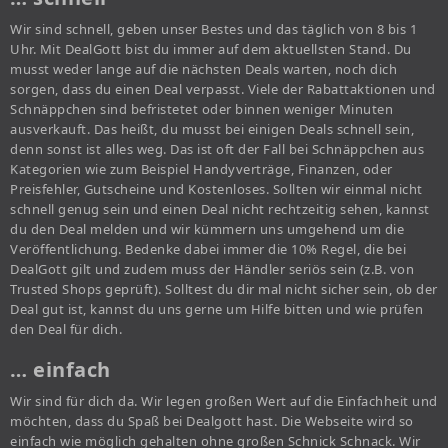
Wir sind schnell, geben unser Bestes und das täglich von 8 bis 1
Uhr. Mit DealGott bist du immer auf dem aktuellsten Stand. Du
musst weder lange auf die nächsten Deals warten, noch dich
sorgen, dass du einen Deal verpasst. Viele der Rabattaktionen und
Schnäppchen sind befristetet oder binnen weniger Minuten
ausverkauft. Das heißt, du musst bei einigen Deals schnell sein,
denn sonst ist alles weg. Das ist oft der Fall bei Schnäppchen aus
Kategorien wie zum Beispiel Handyverträge, Finanzen, oder
Preisfehler, Gutscheine und Kostenloses. Sollten wir einmal nicht
schnell genug sein und einen Deal nicht rechtzeitig sehen, kannst
du den Deal melden und wir kümmern uns umgehend um die
Veröffentlichung. Bedenke dabei immer die 10% Regel, die bei
DealGott gilt und zudem muss der Händler seriös sein (z.B. von
Trusted Shops geprüft). Solltest du dir mal nicht sicher sein, ob der
Deal gut ist, kannst du uns gerne um Hilfe bitten und wie prüfen
den Deal für dich.
… einfach
Wir sind für dich da. Wir legen großen Wert auf die Einfachheit und
möchten, dass du Spaß bei Dealgott hast. Die Webseite wird so
einfach wie möglich gehalten ohne großen Schnick Schnack. Wir