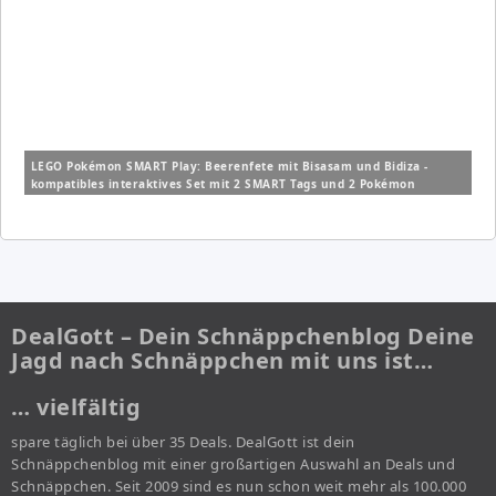
LEGO Pokémon SMART Play: Beerenfete mit Bisasam und Bidiza -
kompatibles interaktives Set mit 2 SMART Tags und 2 Pokémon
Figuren (72155) für 14,99€ (Vergleich: 19,99€)
DealGott – Dein Schnäppchenblog Deine
Jagd nach Schnäppchen mit uns ist…
… vielfältig
spare täglich bei über 35 Deals. DealGott ist dein
Schnäppchenblog mit einer großartigen Auswahl an Deals und
Schnäppchen. Seit 2009 sind es nun schon weit mehr als 100.000