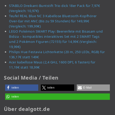
STABILO Dreikant-Buntstift Trio dick 18er Pack für 7,97€
(Vergleich: 10,97€)
Teufel REAL Blue NC 3 Kabellose Bluetooth-Kopfhörer
Over-Ear mit ANC (Bis zu 59 Stunden) für 149,99€
(Vergleich: 199,99€)
LEGO Pokémon SMART Play: Beerenfete mit Bisasam und
Bidiza – kompatibles interaktives Set mit 2 SMART Tags
und 2 Pokémon Figuren (72155) für 14,99€ (Vergleich:
19,99€)
Philips Hue Festavia Lichterkette (20 m, 250 LEDs, RGB) für
136,17€ statt 149€
Acer kabellose Maus (2,4 GHz, 1600 DPI, 6 Tasten) für
11,19€ statt 18,99€
Social Media / Teilen
teilen
teilen
E-Mail
teilen
Über dealgott.de