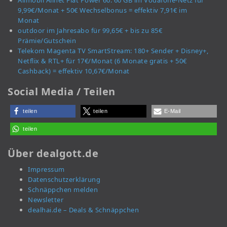
Allmobil Allnet Flat Power 60: 60 GB im Vodafone-Netz für
9,99€/Monat + 50€ Wechselbonus = effektiv 7,91€ im
Monat
outdoor im Jahresabo für 99,65€ + bis zu 85€
Prämie/Gutschein
Telekom Magenta TV SmartStream: 180+ Sender + Disney+,
Netflix & RTL+ für 17€/Monat (6 Monate gratis + 50€
Cashback) = effektiv 10,67€/Monat
Social Media / Teilen
teilen
teilen
E-Mail
teilen
Über dealgott.de
Impressum
Datenschutzerklärung
Schnäppchen melden
Newsletter
dealhai.de – Deals & Schnäppchen