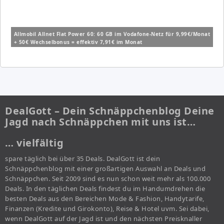
Allmobil Allnet Flat Power 60: 60 GB im Vodafone-Netz für 9,99€/Monat
+ 50€ Wechselbonus = effektiv 7,91€ im Monat
DealGott – Dein Schnäppchenblog Deine
Jagd nach Schnäppchen mit uns ist…
… vielfältig
spare täglich bei über 35 Deals. DealGott ist dein
Schnäppchenblog mit einer großartigen Auswahl an Deals und
Schnäppchen. Seit 2009 sind es nun schon weit mehr als 100.000
Deals. In den täglichen Deals findest du im Handumdrehen die
besten Deals aus den Bereichen Mode & Fashion, Handytarife,
Finanzen (Kredite und Girokonto), Reise & Hotel uvm. Sei dabei,
wenn DealGott auf der Jagd ist und den nächsten Preisknaller