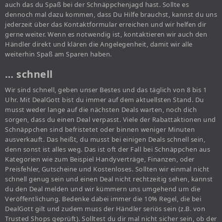
auch das du Spaß bei der Schnäppchenjagd hast. Sollte es
dennoch mal dazu kommen, dass Du Hilfe brauchst, kannst du uns
jederzeit über das Kontaktformular erreichen und wir helfen dir
gerne weiter. Wenn es notwendig ist, kontaktieren wir auch den
Händler direkt und klären die Angelegenheit, damit wir alle
weiterhin Spaß am Sparen haben.
… schnell
Wir sind schnell, geben unser Bestes und das täglich von 8 bis 1
Uhr. Mit DealGott bist du immer auf dem aktuellsten Stand. Du
musst weder lange auf die nächsten Deals warten, noch dich
sorgen, dass du einen Deal verpasst. Viele der Rabattaktionen und
Schnäppchen sind befristetet oder binnen weniger Minuten
ausverkauft. Das heißt, du musst bei einigen Deals schnell sein,
denn sonst ist alles weg. Das ist oft der Fall bei Schnäppchen aus
Kategorien wie zum Beispiel Handyverträge, Finanzen, oder
Preisfehler, Gutscheine und Kostenloses. Sollten wir einmal nicht
schnell genug sein und einen Deal nicht rechtzeitig sehen, kannst
du den Deal melden und wir kümmern uns umgehend um die
Veröffentlichung. Bedenke dabei immer die 10% Regel, die bei
DealGott gilt und zudem muss der Händler seriös sein (z.B. von
Trusted Shops geprüft). Solltest du dir mal nicht sicher sein, ob der