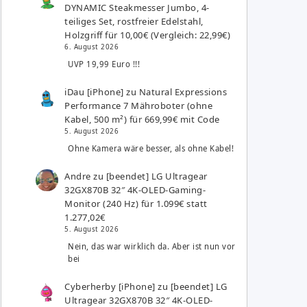
DYNAMIC Steakmesser Jumbo, 4-
teiliges Set, rostfreier Edelstahl,
Holzgriff für 10,00€ (Vergleich: 22,99€)
6. August 2026
UVP 19,99 Euro !!!
iDau [iPhone]
zu
Natural Expressions
Performance 7 Mähroboter (ohne
Kabel, 500 m²) für 669,99€ mit Code
5. August 2026
Ohne Kamera wäre besser, als ohne Kabel!
Andre
zu
[beendet] LG Ultragear
32GX870B 32″ 4K-OLED-Gaming-
Monitor (240 Hz) für 1.099€ statt
1.277,02€
5. August 2026
Nein, das war wirklich da. Aber ist nun vor
bei
Cyberherby [iPhone]
zu
[beendet] LG
Ultragear 32GX870B 32″ 4K-OLED-