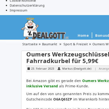
Cookie-Richtlinie
Datenschutzerklärung
Impressum
Home
Bonusd
Startseite
Baumarkt
Sport & Freizeit
Oumers We
Oumers Werkzeugschlüssel
Fahrradkurbel für 5,99€
23. Februar 2023
Markus (Dealgott.de)
| Anzeig
Bei Amazon gibt es gerade den
Oumers Werkze
inklusive Versand
als Prime-Kunde.
Um auf den von uns genannten Preis zu kommen
Gutscheincode
O6AQ6SZP
im Warenkorb hinte