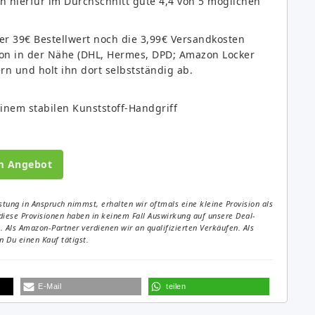
 hierfür im Durchschnitt gute 4,4 von 5 möglichen
er 39€ Bestellwert noch die 3,99€ Versandkosten
tion in der Nähe (DHL, Hermes, DPD; Amazon Locker
ern und holt ihn dort selbstständig ab.
nem stabilen Kunststoff-Handgriff
m Angebot
tung in Anspruch nimmst, erhalten wir oftmals eine kleine Provision als
diese Provisionen haben in keinem Fall Auswirkung auf unsere Deal-
Als Amazon-Partner verdienen wir an qualifizierten Verkäufen. Als
 Du einen Kauf tätigst.
E-Mail
teilen