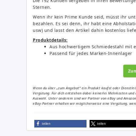
Die 192 Kunden vergeben in ihren Bewertungen
Sternen.
Wenn ihr kein Prime Kunde seid, müsst ihr unt
bezahlen. Es sei denn, ihr habt eine Abholsta
usw) und lasst den Artikel dahin kostenlos lief
Produktdetails:
Aus hochwertigem Schmiedestahl mit ei
Passend für jedes Marken-Innenlager
Zu
Wenn du über „zum Angebot“ ein Produkt kaufst oder Dienstleis
Vergütung. Für dich entstehen dabei keinerlei Mehrkosten und 
Auswahl. Unter anderem sind wir Partner von eBay und Amazon. 
eBay-Partner erhalten wir möglicherweise eine Vergütung, wenn
teilen
teilen