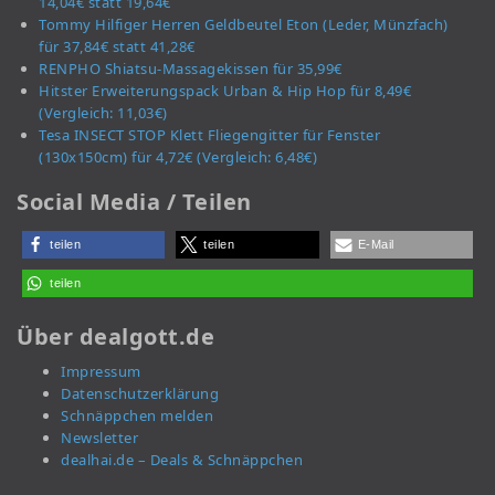
14,04€ statt 19,64€
Tommy Hilfiger Herren Geldbeutel Eton (Leder, Münzfach)
für 37,84€ statt 41,28€
RENPHO Shiatsu-Massagekissen für 35,99€
Hitster Erweiterungspack Urban & Hip Hop für 8,49€
(Vergleich: 11,03€)
Tesa INSECT STOP Klett Fliegengitter für Fenster
(130x150cm) für 4,72€ (Vergleich: 6,48€)
Social Media / Teilen
teilen
teilen
E-Mail
teilen
Über dealgott.de
Impressum
Datenschutzerklärung
Schnäppchen melden
Newsletter
dealhai.de – Deals & Schnäppchen