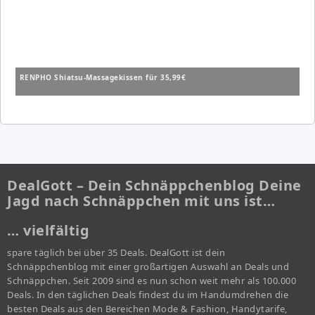
RENPHO Shiatsu-Massagekissen für 35,99€
DealGott – Dein Schnäppchenblog Deine
Jagd nach Schnäppchen mit uns ist…
… vielfältig
spare täglich bei über 35 Deals. DealGott ist dein
Schnäppchenblog mit einer großartigen Auswahl an Deals und
Schnäppchen. Seit 2009 sind es nun schon weit mehr als 100.000
Deals. In den täglichen Deals findest du im Handumdrehen die
besten Deals aus den Bereichen Mode & Fashion, Handytarife,