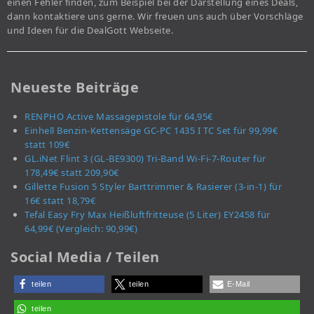
einen Fehler finden, zum Beispiel bei der Darstellung eines Deals,
dann kontaktiere uns gerne. Wir freuen uns auch über Vorschläge
und Ideen für die DealGott Webseite.
Neueste Beiträge
RENPHO Active Massagepistole für 64,95€
Einhell Benzin-Kettensäge GC-PC 1435 I TC Set für 99,99€
statt 109€
GL.iNet Flint 3 (GL-BE9300) Tri-Band Wi-Fi-7-Router für
178,49€ statt 209,90€
Gillette Fusion 5 Styler Barttrimmer & Rasierer (3-in-1) für
16€ statt 18,79€
Tefal Easy Fry Max Heißluftfritteuse (5 Liter) EY2458 für
64,99€ (Vergleich: 90,99€)
Social Media / Teilen
teilen
teilen
E-Mail
teilen