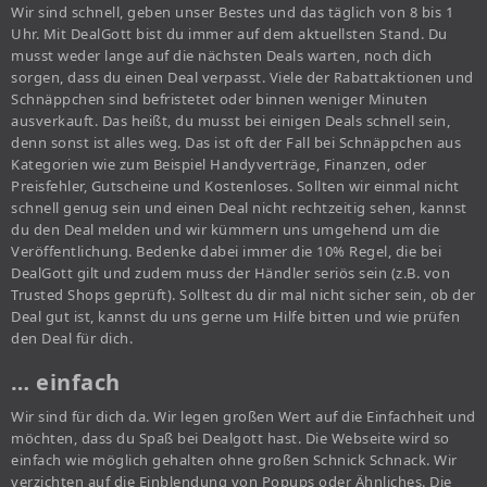
Wir sind schnell, geben unser Bestes und das täglich von 8 bis 1
Uhr. Mit DealGott bist du immer auf dem aktuellsten Stand. Du
musst weder lange auf die nächsten Deals warten, noch dich
sorgen, dass du einen Deal verpasst. Viele der Rabattaktionen und
Schnäppchen sind befristetet oder binnen weniger Minuten
ausverkauft. Das heißt, du musst bei einigen Deals schnell sein,
denn sonst ist alles weg. Das ist oft der Fall bei Schnäppchen aus
Kategorien wie zum Beispiel Handyverträge, Finanzen, oder
Preisfehler, Gutscheine und Kostenloses. Sollten wir einmal nicht
schnell genug sein und einen Deal nicht rechtzeitig sehen, kannst
du den Deal melden und wir kümmern uns umgehend um die
Veröffentlichung. Bedenke dabei immer die 10% Regel, die bei
DealGott gilt und zudem muss der Händler seriös sein (z.B. von
Trusted Shops geprüft). Solltest du dir mal nicht sicher sein, ob der
Deal gut ist, kannst du uns gerne um Hilfe bitten und wie prüfen
den Deal für dich.
… einfach
Wir sind für dich da. Wir legen großen Wert auf die Einfachheit und
möchten, dass du Spaß bei Dealgott hast. Die Webseite wird so
einfach wie möglich gehalten ohne großen Schnick Schnack. Wir
verzichten auf die Einblendung von Popups oder Ähnliches. Die