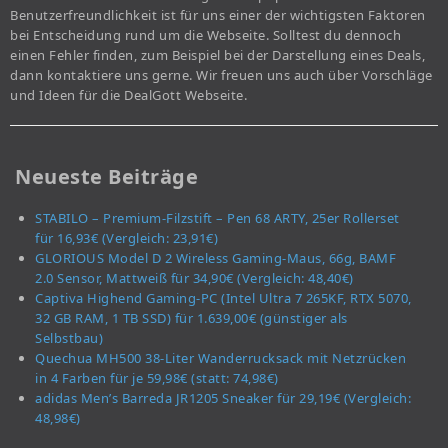
Benutzerfreundlichkeit ist für uns einer der wichtigsten Faktoren
bei Entscheidung rund um die Webseite. Solltest du dennoch
einen Fehler finden, zum Beispiel bei der Darstellung eines Deals,
dann kontaktiere uns gerne. Wir freuen uns auch über Vorschläge
und Ideen für die DealGott Webseite.
Neueste Beiträge
STABILO – Premium-Filzstift – Pen 68 ARTY, 25er Rollerset
für 16,93€ (Vergleich: 23,91€)
GLORIOUS Model D 2 Wireless Gaming-Maus, 66g, BAMF
2.0 Sensor, Mattweiß für 34,90€ (Vergleich: 48,40€)
Captiva Highend Gaming-PC (Intel Ultra 7 265KF, RTX 5070,
32 GB RAM, 1 TB SSD) für 1.639,00€ (günstiger als
Selbstbau)
Quechua MH500 38-Liter Wanderrucksack mit Netzrücken
in 4 Farben für je 59,98€ (statt: 74,98€)
adidas Men’s Barreda JR1205 Sneaker für 29,19€ (Vergleich:
48,98€)