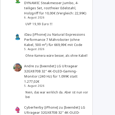
DYNAMIC Steakmesser Jumbo, 4-
teiliges Set, rostfreier Edelstahl,
Holzgriff für 10,00€ (Vergleich: 22,99€)
6. August 2026
UVP 19,99 Euro !!!
iDau [iPhone]
zu
Natural Expressions
Performance 7 Mähroboter (ohne
Kabel, 500 m²) für 669,99€ mit Code
5. August 2026
Ohne Kamera wäre besser, als ohne Kabel!
Andre
zu
[beendet] LG Ultragear
32GX870B 32″ 4K-OLED-Gaming-
Monitor (240 Hz) für 1.099€ statt
1.277,02€
5. August 2026
Nein, das war wirklich da. Aber ist nun vor
bei
Cyberherby [iPhone]
zu
[beendet] LG
Ultragear 32GX870B 32″ 4K-OLED-