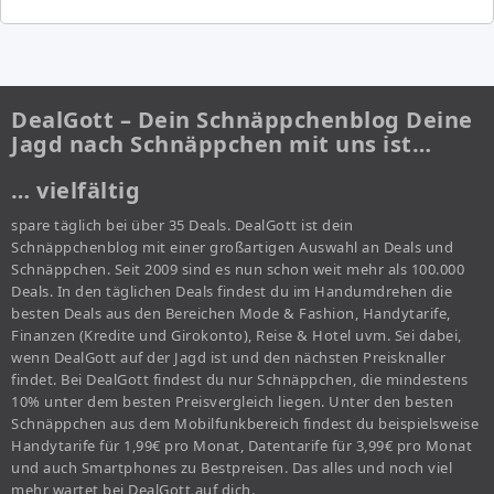
DealGott – Dein Schnäppchenblog Deine
Jagd nach Schnäppchen mit uns ist…
… vielfältig
spare täglich bei über 35 Deals. DealGott ist dein
Schnäppchenblog mit einer großartigen Auswahl an Deals und
Schnäppchen. Seit 2009 sind es nun schon weit mehr als 100.000
Deals. In den täglichen Deals findest du im Handumdrehen die
besten Deals aus den Bereichen Mode & Fashion, Handytarife,
Finanzen (Kredite und Girokonto), Reise & Hotel uvm. Sei dabei,
wenn DealGott auf der Jagd ist und den nächsten Preisknaller
findet. Bei DealGott findest du nur Schnäppchen, die mindestens
10% unter dem besten Preisvergleich liegen. Unter den besten
Schnäppchen aus dem Mobilfunkbereich findest du beispielsweise
Handytarife für 1,99€ pro Monat, Datentarife für 3,99€ pro Monat
und auch Smartphones zu Bestpreisen. Das alles und noch viel
mehr wartet bei DealGott auf dich.