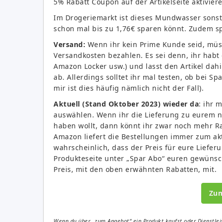
5% Rabatt Coupon auf der Artikelseite aktivie
Im Drogeriemarkt ist dieses Mundwasser sonst
schon mal bis zu 1,76€ sparen könnt. Zudem sp
Versand:
Wenn ihr kein Prime Kunde seid, müss
Versandkosten bezahlen. Es sei denn, ihr habt
Amazon Locker usw.) und lasst den Artikel dahi
ab. Allerdings solltet ihr mal testen, ob bei S
mir ist dies häufig nämlich nicht der Fall).
Aktuell (Stand Oktober 2023) wieder da
: ihr 
auswählen. Wenn ihr die Lieferung zu eurem n
haben wollt, dann könnt ihr zwar noch mehr R
Amazon liefert die Bestellungen immer zum akt
wahrscheinlich, dass der Preis für eure Liefer
Produkteseite unter „Spar Abo“ euren gewünsc
Preis, mit den oben erwähnten Rabatten, mit.
Zu
Wenn du über „zum Angebot“ ein Produkt kaufst oder Dienstleis