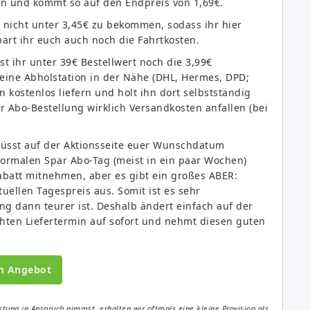
ren und kommt so auf den Endpreis von 1,69€.
 nicht unter 3,45€ zu bekommen, sodass ihr hier
art ihr euch auch noch die Fahrtkosten.
t ihr unter 39€ Bestellwert noch die 3,99€
 eine Abholstation in der Nähe (DHL, Hermes, DPD;
n kostenlos liefern und holt ihn dort selbstständig
par Abo-Bestellung wirklich Versandkosten anfallen (bei
müsst auf der Aktionsseite euer Wunschdatum
ormalen Spar Abo-Tag (meist in ein paar Wochen)
abatt mitnehmen, aber es gibt ein großes ABER:
uellen Tagespreis aus. Somit ist es sehr
ung dann teurer ist. Deshalb ändert einfach auf der
hten Liefertermin auf sofort und nehmt diesen guten
m Angebot
tung in Anspruch nimmst, erhalten wir oftmals eine kleine Provision als