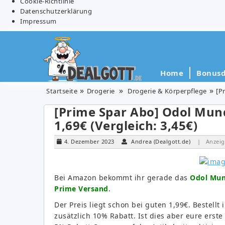
Cookie-Richtlinie
Datenschutzerklärung
Impressum
Home
Bonusd
Startseite
Drogerie
Drogerie & Körperpflege
[P
[Prime Spar Abo] Odol Mund
1,69€ (Vergleich: 3,45€)
4. Dezember 2023
Andrea (Dealgott.de)
| Anzeig
Bei Amazon bekommt ihr gerade das
Odol Mund
Prime Versand
.
Der Preis liegt schon bei guten 1,99€. Bestellt
zusätzlich 10% Rabatt. Ist dies aber eure erst