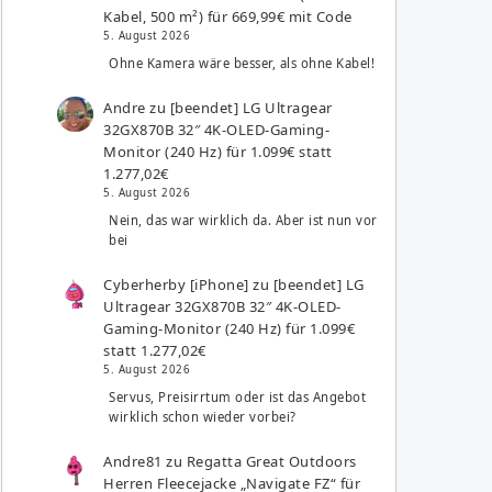
Kabel, 500 m²) für 669,99€ mit Code
5. August 2026
Ohne Kamera wäre besser, als ohne Kabel!
Andre
zu
[beendet] LG Ultragear
32GX870B 32″ 4K-OLED-Gaming-
Monitor (240 Hz) für 1.099€ statt
1.277,02€
5. August 2026
Nein, das war wirklich da. Aber ist nun vor
bei
Cyberherby [iPhone]
zu
[beendet] LG
Ultragear 32GX870B 32″ 4K-OLED-
Gaming-Monitor (240 Hz) für 1.099€
statt 1.277,02€
5. August 2026
Servus, Preisirrtum oder ist das Angebot
wirklich schon wieder vorbei?
Andre81
zu
Regatta Great Outdoors
Herren Fleecejacke „Navigate FZ“ für