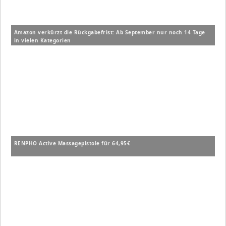
Amazon verkürzt die Rückgabefrist: Ab September nur noch 14 Tage
in vielen Kategorien
RENPHO Active Massagepistole für 64,95€