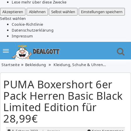
Lese mehr über diese Zwecke
Akzeptieren
Ablehnen
Selbst wählen
Einstellungen speichern
Selbst wählen
Cookie-Richtlinie
Datenschutzerklärung
Impressum
Startseite
Bekleidung
Kleidung, Schuhe & Uhren
PUMA Boxers
PUMA Boxershort 6er
Pack Herren Basic Black
Limited Edition für
28,99€
8. Februar 2023
| Anzeige
Keine Kommentare