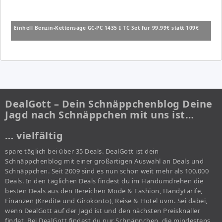
Einhell Benzin-Kettensäge GC-PC 1435 I TC Set für 99,99€ statt 109€
DealGott – Dein Schnäppchenblog Deine
Jagd nach Schnäppchen mit uns ist…
… vielfältig
spare täglich bei über 35 Deals. DealGott ist dein
Schnäppchenblog mit einer großartigen Auswahl an Deals und
Schnäppchen. Seit 2009 sind es nun schon weit mehr als 100.000
Deals. In den täglichen Deals findest du im Handumdrehen die
besten Deals aus den Bereichen Mode & Fashion, Handytarife,
Finanzen (Kredite und Girokonto), Reise & Hotel uvm. Sei dabei,
wenn DealGott auf der Jagd ist und den nächsten Preisknaller
findet. Bei DealGott findest du nur Schnäppchen, die mindestens