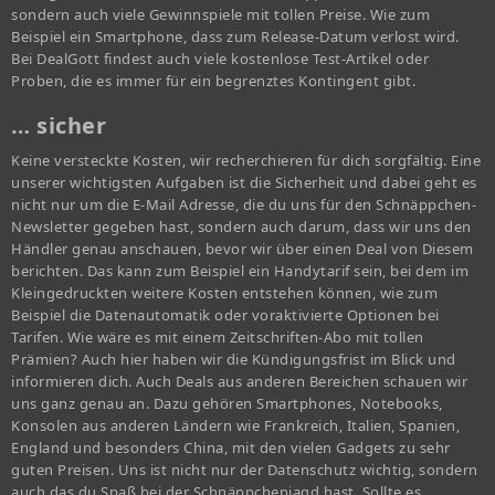
sondern auch viele Gewinnspiele mit tollen Preise. Wie zum
Beispiel ein Smartphone, dass zum Release-Datum verlost wird.
Bei DealGott findest auch viele kostenlose Test-Artikel oder
Proben, die es immer für ein begrenztes Kontingent gibt.
… sicher
Keine versteckte Kosten, wir recherchieren für dich sorgfältig. Eine
unserer wichtigsten Aufgaben ist die Sicherheit und dabei geht es
nicht nur um die E-Mail Adresse, die du uns für den Schnäppchen-
Newsletter gegeben hast, sondern auch darum, dass wir uns den
Händler genau anschauen, bevor wir über einen Deal von Diesem
berichten. Das kann zum Beispiel ein Handytarif sein, bei dem im
Kleingedruckten weitere Kosten entstehen können, wie zum
Beispiel die Datenautomatik oder voraktivierte Optionen bei
Tarifen. Wie wäre es mit einem Zeitschriften-Abo mit tollen
Prämien? Auch hier haben wir die Kündigungsfrist im Blick und
informieren dich. Auch Deals aus anderen Bereichen schauen wir
uns ganz genau an. Dazu gehören Smartphones, Notebooks,
Konsolen aus anderen Ländern wie Frankreich, Italien, Spanien,
England und besonders China, mit den vielen Gadgets zu sehr
guten Preisen. Uns ist nicht nur der Datenschutz wichtig, sondern
auch das du Spaß bei der Schnäppchenjagd hast. Sollte es